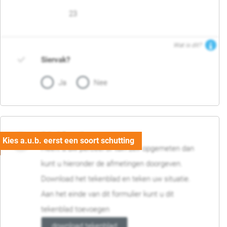
23
Wat is dit?
Siervak?
Ja
Nee
04. Afmetingen
Heeft u uw perceel of tuin zelf opgemeten dan
kunt u hieronder de afmetingen doorgeven.
Download het tekenblad en teken uw situatie.
Aan het einde van dit formulier kunt u dit
tekenblad toevoegen
download tekenblad