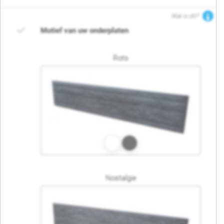
Wat is dit?
Motief van uw onderplaten
Rots
Nostalgie