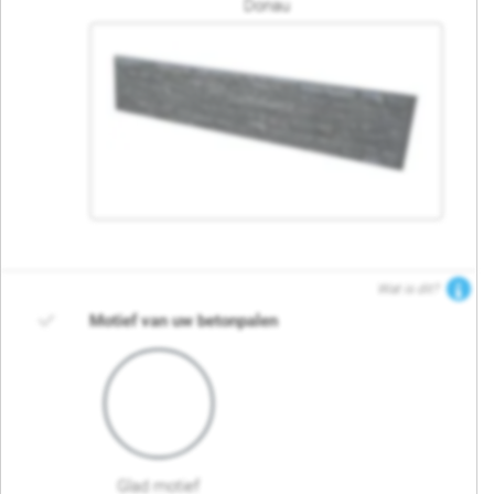
Donau
Wat is dit?
Motief van uw betonpalen
Glad motief