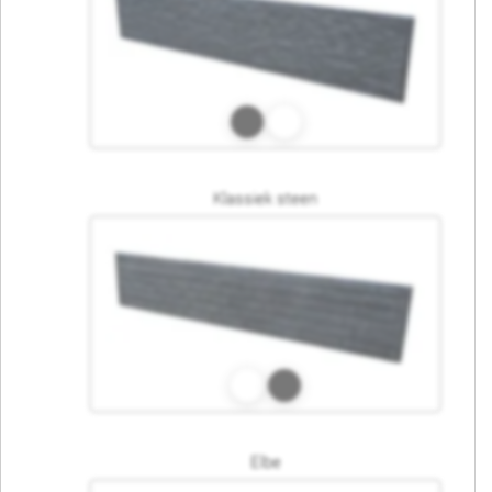
Klassiek steen
Elbe