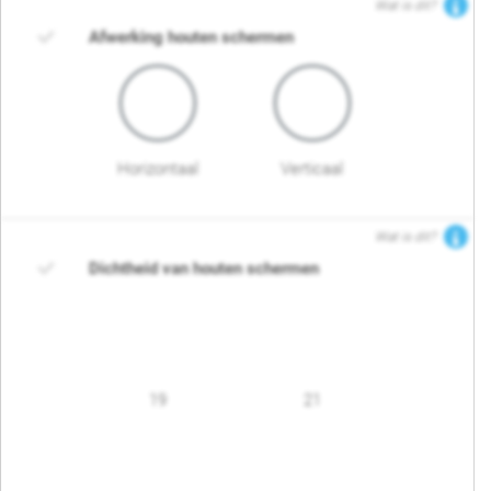
Wat is dit?
Afwerking houten schermen
Horizontaal
Verticaal
Wat is dit?
Dichtheid van houten schermen
19
21