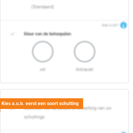
(Standaard)
Wat is dit?
kleur van de betonpalen
wit
Antraciet
03. Detail en afwerking
Selecteer hier de details en afwerking van uw
schuttings.