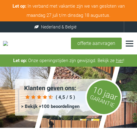
Let op:
In verband met vakantie zijn we van gesloten van
maandag 27 juli t/m dinsdag 18 augustus.
offerte aanvragen
Let op:
Onze openingstijden zijn gewijzigd. Bekijk ze
hier
!
Klanten geven ons:
10 jaar
GARANTIE
( 4,5 / 5 )
> Bekijk +100 beoordelingen