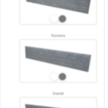
Romeins
Graniet