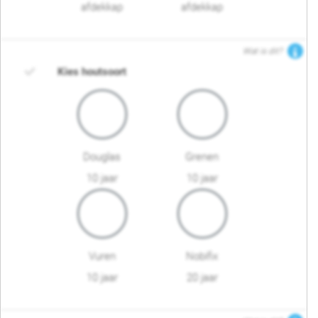
afdekkap
afdekkap
Wat is dit?
Kies houtsoort
Douglas
Grenen
10 jaar
10 jaar
Vuren
Nobifix
10 jaar
20 jaar