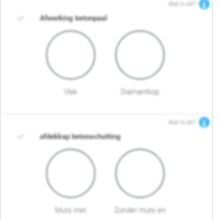
Wat is dit?
Afwerking betonpaal
Vlak
Diamantkop
Wat is dit?
afdekkap betonschutting
Muts met
Zonder muts en