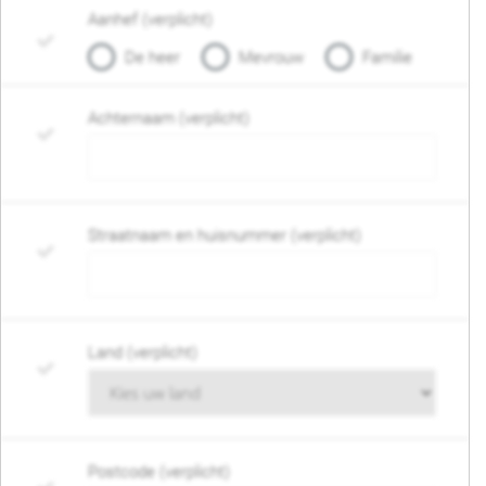
Aanhef (verplicht)
De heer
Mevrouw
Familie
Achternaam (verplicht)
Straatnaam en huisnummer (verplicht)
Land (verplicht)
Postcode (verplicht)