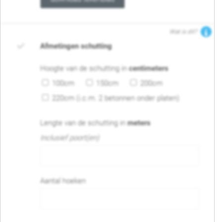
Wat is dit?
Afmetingen schutting
Hoogte van de schutting in
centimeters
100cm
150cm
200cm
220cm (i.c.m. 2 betonnen onder platen)
Lengte van de schutting in
meters
Inclusief poort(en)
Aantal hoeken