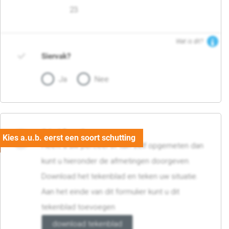
23
Wat is dit?
Siervak?
Ja
Nee
04. Afmetingen
Heeft u uw perceel of tuin zelf opgemeten dan
kunt u hieronder de afmetingen doorgeven.
Download het tekenblad en teken uw situatie.
Aan het einde van dit formulier kunt u dit
tekenblad toevoegen
download tekenblad