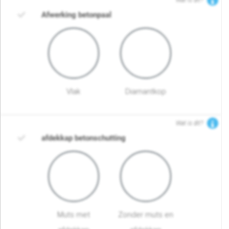
Wat is dit?
Afwerking betonpaal
Vlak
Diamantkop
Wat is dit?
afdekkap betonschutting
Muts met
Zonder muts en