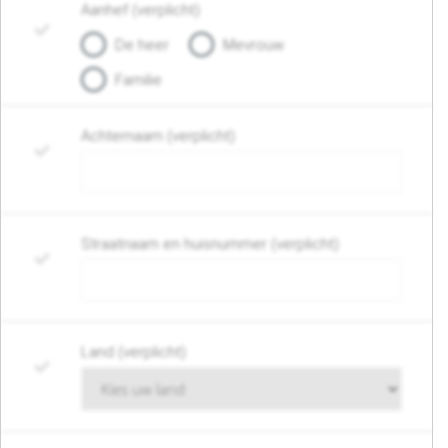
Aanhef (verplicht)
De heer
Mevrouw
Familie
Achternaam (verplicht)
Straatnaam en huisnummer (verplicht)
Land (verplicht)