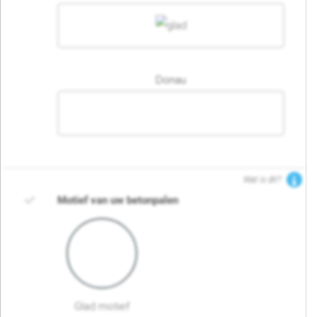
Donau
Wat is dit?
Motief van uw betonpalen
Glad motief