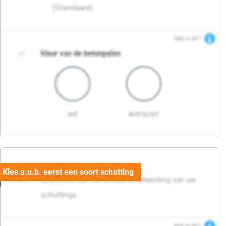
(Standaard)
Wat is dit?
kleur van de betonpalen
wit
Antraciet
03. Detail en afwerking
Selecteer hier de details en afwerking van uw
schuttings.