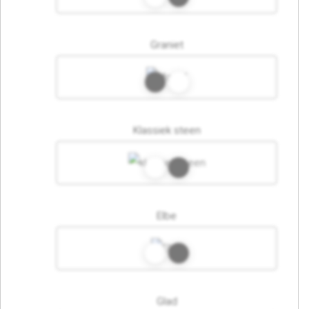
Graniet
Klassiek steen
Elbe
Glad