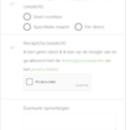
(verplicht)
Geen voorkeur
Specifieke maand
Per direct
Recaptcha (verplicht)
Ik ben geen robot & Ik ben op de hoogte van en
ga akkoord met de
leveringsvoorwaarden
en
het
privacy beleid
.
Eventuele opmerkingen