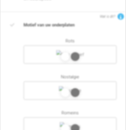
Wat is dit?
Motief van uw onderplaten
Rots
Nostalgie
Romeins