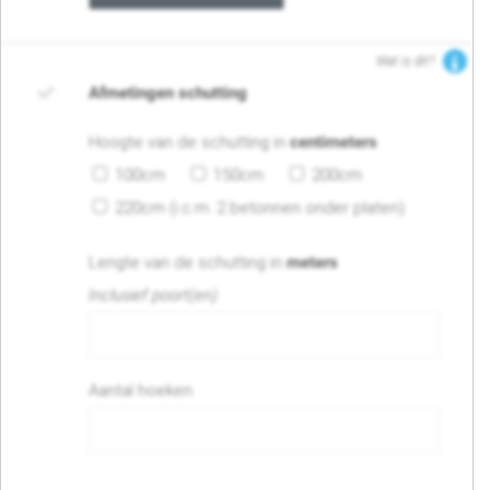
Wat is dit?
Afmetingen schutting
Hoogte van de schutting in
centimeters
100cm
150cm
200cm
220cm (i.c.m. 2 betonnen onder platen)
Lengte van de schutting in
meters
Inclusief poort(en)
Aantal hoeken