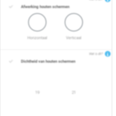
Afwerking houten schermen
Horizontaal
Verticaal
Wat is dit?
Dichtheid van houten schermen
19
21