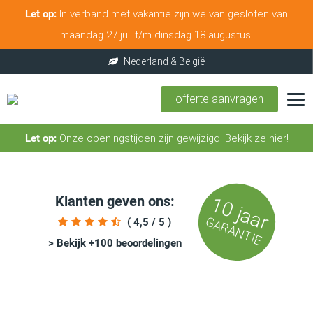
Let op:
In verband met vakantie zijn we van gesloten van
maandag 27 juli t/m dinsdag 18 augustus.
offerte aanvragen
Let op:
Onze openingstijden zijn gewijzigd. Bekijk ze
hier
!
Klanten geven ons:
10 jaar
GARANTIE
( 4,5 / 5 )
> Bekijk +100 beoordelingen