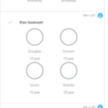
afdekkap
afdekkap
Wat is dit?
Kies houtsoort
Douglas
Grenen
10 jaar
10 jaar
Vuren
Nobifix
10 jaar
20 jaar
Wat is dit?