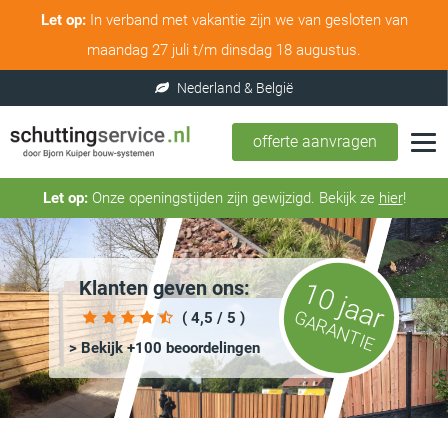
Let op:
In verband met vakantie zijn we van gesloten van
maandag 27 juli t/m dinsdag 18 augustus.
offerte aanvragen
Let op:
Onze openingstijden zijn gewijzigd. Bekijk ze
hier
!
Klanten geven ons:
10 jaar
GARANTIE
( 4,5 / 5 )
> Bekijk +100 beoordelingen