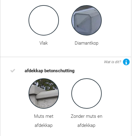
Vlak
Diamantkop
Wat is dit?
afdekkap betonschutting
Muts met
Zonder muts en
afdekkap
afdekkap