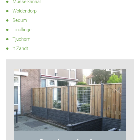
Musselkanaal
Woldendorp
Bedum
Tinallinge
Tjuchem
't Zandt