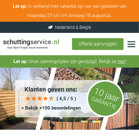
Let op:
In verband met vakantie zijn we van gesloten van
maandag 27 juli t/m dinsdag 18 augustus.
offerte aanvragen
Let op:
Onze openingstijden zijn gewijzigd. Bekijk ze
hier
!
Klanten geven ons:
10 jaar
GARANTIE
( 4,5 / 5 )
> Bekijk +100 beoordelingen