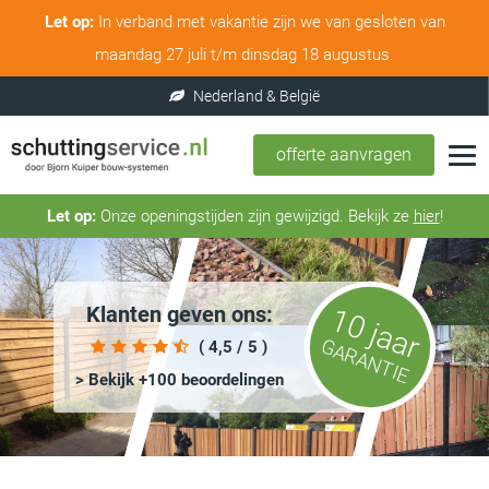
Let op:
In verband met vakantie zijn we van gesloten van
maandag 27 juli t/m dinsdag 18 augustus.
offerte aanvragen
Let op:
Onze openingstijden zijn gewijzigd. Bekijk ze
hier
!
Klanten geven ons:
10 jaar
GARANTIE
( 4,5 / 5 )
> Bekijk +100 beoordelingen