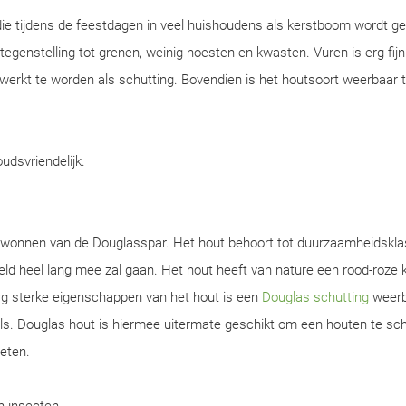
ie tijdens de feestdagen in veel huishoudens als kerstboom wordt ge
n tegenstelling tot grenen, weinig noesten en kwasten. Vuren is erg fijn
werkt te worden als schutting. Bovendien is het houtsoort weerbaar 
oudsvriendelijk.
gewonnen van de Douglasspar. Het hout behoort tot duurzaamheidskla
d heel lang mee zal gaan. Het hout heeft van nature een rood-roze k
rg sterke eigenschappen van het hout is een
Douglas schutting
weerb
s. Douglas hout is hiermee uitermate geschikt om een houten te sch
ieten.