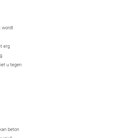
t wordt
t erg
g.
iet u tegen
 kan beton