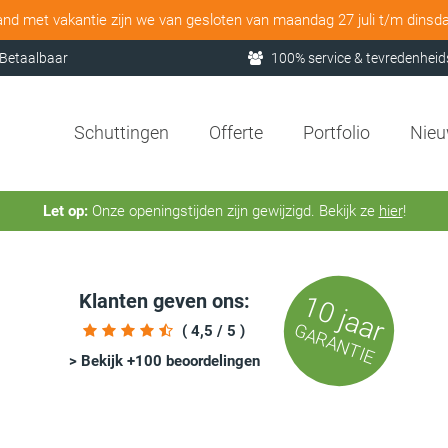
and met vakantie zijn we van gesloten van maandag 27 juli t/m dinsd
Betaalbaar
100% service & tevredenheid
Schuttingen
Offerte
Portfolio
Nie
Let op:
Onze openingstijden zijn gewijzigd. Bekijk ze
hier
!
Klanten geven ons:
10 jaar
GARANTIE
( 4,5 / 5 )
> Bekijk +100 beoordelingen