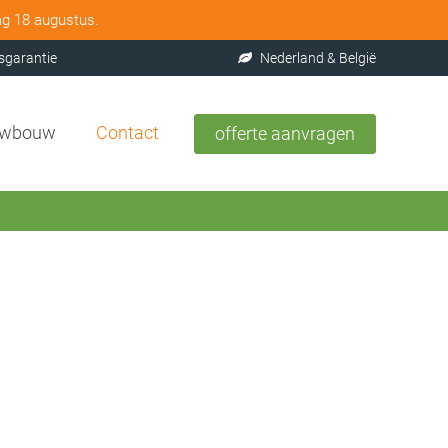
ag 18 augustus.
sgarantie
Nederland & België
uwbouw
Contact
offerte aanvragen