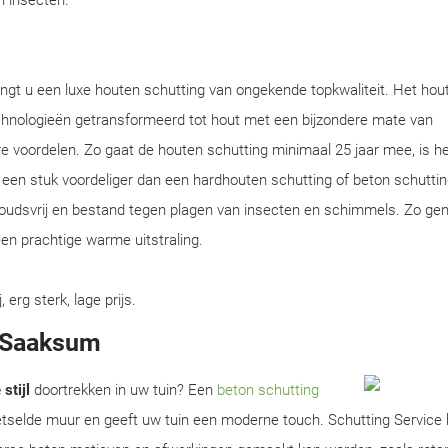
en insecten.
ngt u een luxe houten schutting van ongekende topkwaliteit. Het hou
chnologieën getransformeerd tot hout met een bijzondere mate van
e voordelen. Zo gaat de houten schutting minimaal 25 jaar mee, is he
en een stuk voordeliger dan een hardhouten schutting of beton schuttin
houdsvrij en bestand tegen plagen van insecten en schimmels. Zo gen
en prachtige warme uitstraling.
rg sterk, lage prijs.
n Saaksum
stijl
doortrekken in uw tuin? Een
beton schutting
metselde muur en geeft uw tuin een moderne touch. Schutting Service