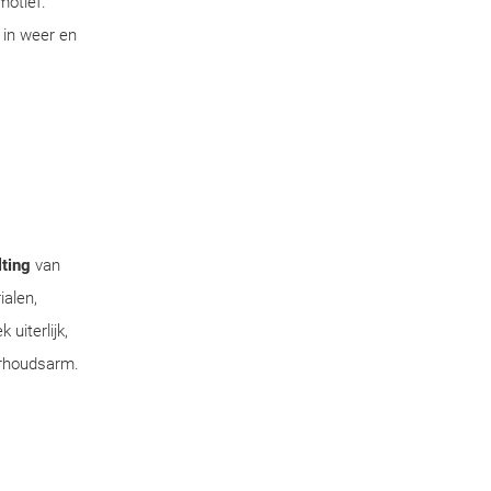
motief.
 in weer en
ting
van
ialen,
uiterlijk,
erhoudsarm.