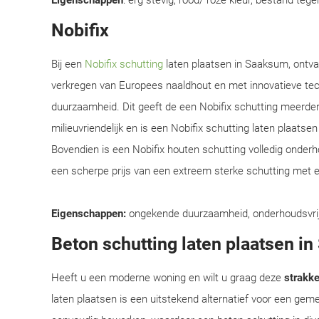
Eigenschappen
: erg stevig, rood/ roze kleur, bestand teg
Nobifix
Bij een
Nobifix schutting
laten plaatsen in Saaksum, ontva
verkregen van Europees naaldhout en met innovatieve te
duurzaamheid. Dit geeft de een Nobifix schutting meerder
milieuvriendelijk en is een Nobifix schutting laten plaats
Bovendien is een Nobifix houten schutting volledig onder
een scherpe prijs van een extreem sterke schutting met e
Eigenschappen:
ongekende duurzaamheid, onderhoudsvrij, e
Beton schutting laten plaatsen i
Heeft u een moderne woning en wilt u graag deze
strakke 
laten plaatsen is een uitstekend alternatief voor een ge