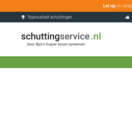
Let op:
In verb
Topkwaliteit schuttingen