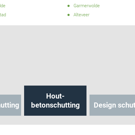
dde
Garmerwolde
tad
Alteveer
Hout-
utting
betonschutting
Design schut