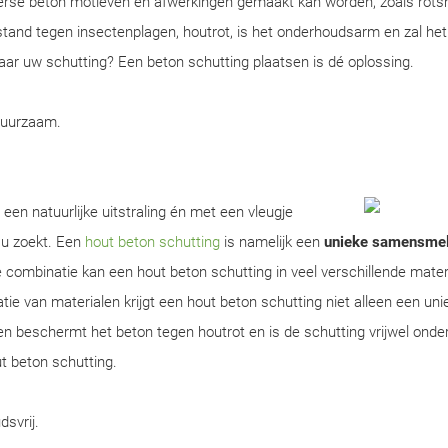
erse beton motieven en afwerkingen gemaakt kan worden, zoals rots
tand tegen insectenplagen, houtrot, is het onderhoudsarm en zal het
 naar uw schutting? Een beton schutting plaatsen is dé oplossing.
duurzaam.
een natuurlijke uitstraling én met een vleugje
 u zoekt. Een
hout beton schutting
is namelijk een
unieke samensmel
 combinatie kan een hout beton schutting in veel verschillende mater
 van materialen krijgt een hout beton schutting niet alleen een uniek 
en beschermt het beton tegen houtrot en is de schutting vrijwel ond
ut beton schutting.
dsvrij.