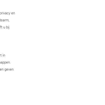
privacy en
dsarm,
t u bij
t in
chappen.
pen geven