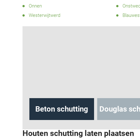
Onnen
Onstwe
Westerwijtwerd
Blauwes
hutting
Beton schutting
Douglas sch
Houten schutting laten plaatsen