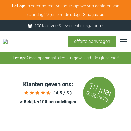
Let op:
In verband met vakantie zijn we van gesloten van
maandag 27 juli t/m dinsdag 18 augustus.
Nederland & België
offerte aanvragen
Let op:
Onze openingstijden zijn gewijzigd. Bekijk ze
hier
!
Klanten geven ons:
10 jaar
GARANTIE
( 4,5 / 5 )
> Bekijk +100 beoordelingen