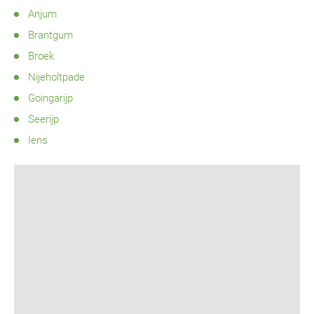
Anjum
Brantgum
Broek
Nijeholtpade
Goingarijp
Seerijp
Iens