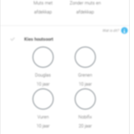
Muts met
Zonder muts en
afdekkap
afdekkap
Wat is dit?
Kies houtsoort
Douglas
Grenen
10 jaar
10 jaar
Vuren
Nobifix
10 jaar
20 jaar