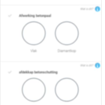
Wat is dit?
Afwerking betonpaal
Vlak
Diamantkop
Wat is dit?
afdekkap betonschutting