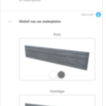
en kleuropties
Wat is dit?
Motief van uw onderplaten
Rots
Nostalgie