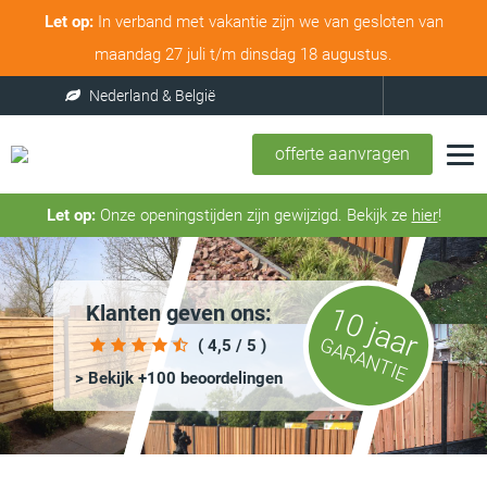
Let op:
In verband met vakantie zijn we van gesloten van
maandag 27 juli t/m dinsdag 18 augustus.
offerte aanvragen
Let op:
Onze openingstijden zijn gewijzigd. Bekijk ze
hier
!
Klanten geven ons:
10 jaar
GARANTIE
( 4,5 / 5 )
> Bekijk +100 beoordelingen