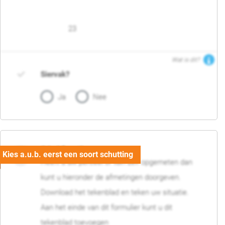
23
Wat is dit?
Siervak?
Ja
Nee
04. Afmetingen
Heeft u uw perceel of tuin zelf opgemeten dan
kunt u hieronder de afmetingen doorgeven.
Download het tekenblad en teken uw situatie.
Aan het einde van dit formulier kunt u dit
tekenblad toevoegen