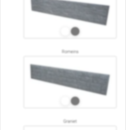
Romeins
Graniet