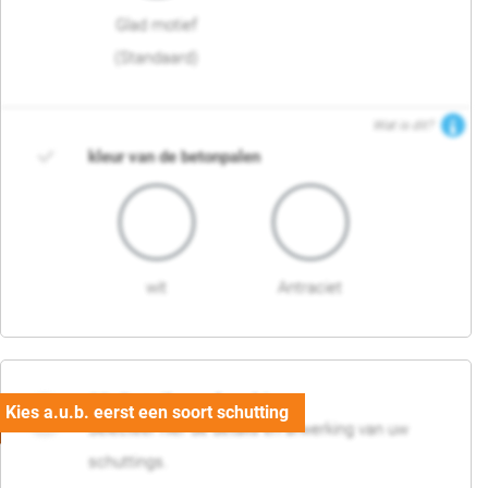
Glad motief
(Standaard)
Wat is dit?
kleur van de betonpalen
wit
Antraciet
03. Detail en afwerking
Selecteer hier de details en afwerking van uw
schuttings.