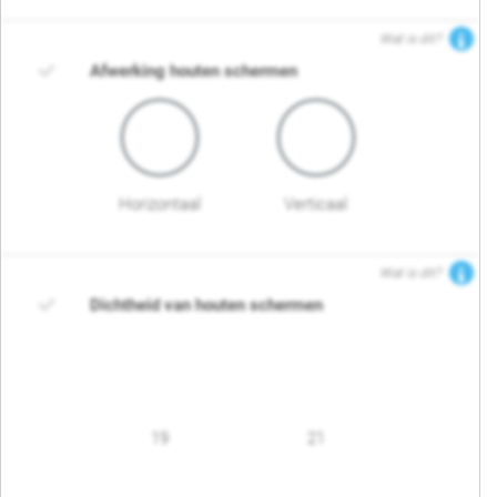
Wat is dit?
Afwerking houten schermen
Horizontaal
Verticaal
Wat is dit?
Dichtheid van houten schermen
19
21