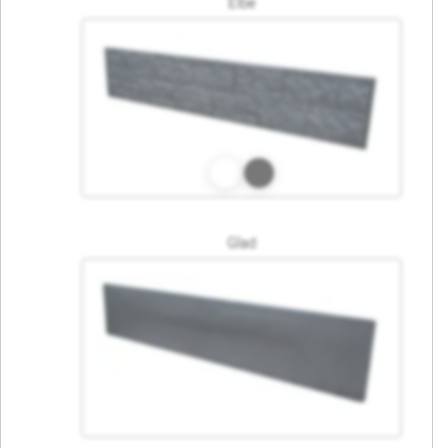
Elbe
Glad