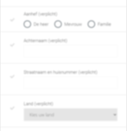
Aanhef (verplicht)
De heer
Mevrouw
Familie
Achternaam (verplicht)
Straatnaam en huisnummer (verplicht)
Land (verplicht)