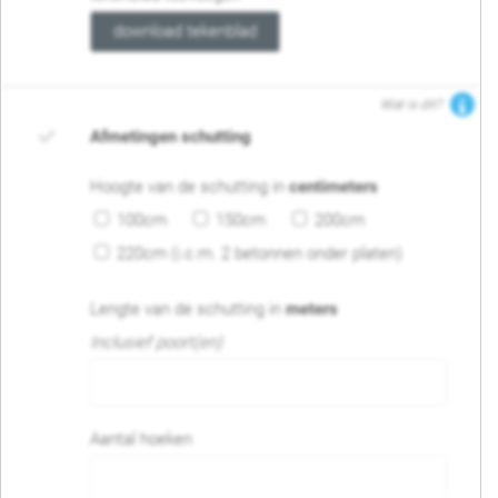
download tekenblad
Wat is dit?
Afmetingen schutting
Hoogte van de schutting in
centimeters
100cm
150cm
200cm
220cm (i.c.m. 2 betonnen onder platen)
Lengte van de schutting in
meters
Inclusief poort(en)
Aantal hoeken