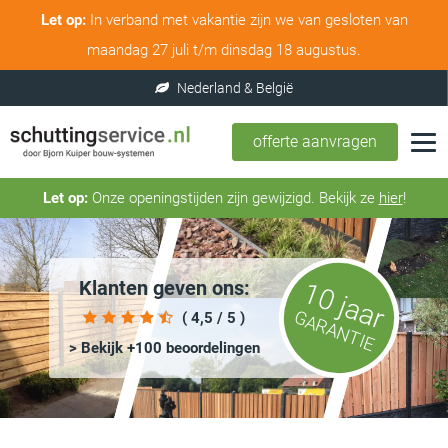
Let op:
In verband met vakantie zijn we van gesloten van
maandag 27 juli t/m dinsdag 18 augustus.
offerte aanvragen
Let op:
Onze openingstijden zijn gewijzigd. Bekijk ze
hier
!
Klanten geven ons:
10 jaar
GARANTIE
( 4,5 / 5 )
> Bekijk +100 beoordelingen