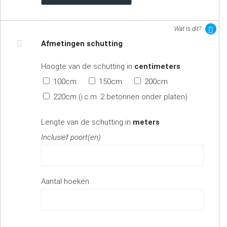
Wat is dit?
Afmetingen schutting
Hoogte van de schutting in
centimeters
100cm
150cm
200cm
220cm (i.c.m. 2 betonnen onder platen)
Lengte van de schutting in
meters
Inclusief poort(en)
Aantal hoeken