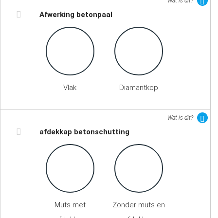
Wat is dit?
Afwerking betonpaal
Vlak
Diamantkop
Wat is dit?
afdekkap betonschutting
Muts met
Zonder muts en