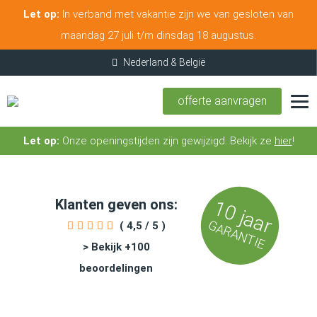
Let op:
In verband met vakantie zijn we van gesloten van
maandag 27 juli t/m dinsdag 18 augustus.
offerte aanvragen
Let op:
Onze openingstijden zijn gewijzigd. Bekijk ze
hier
!
Klanten geven ons:
10 jaar
GARANTIE
( 4,5 / 5 )
> Bekijk +100
beoordelingen