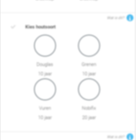
Wat is dit?
Kies houtsoort
Douglas
Grenen
10 jaar
10 jaar
Vuren
Nobifix
10 jaar
20 jaar
Wat is dit?