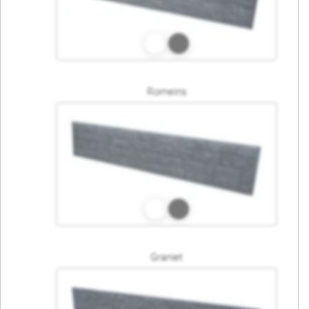
Romeins
Graniet