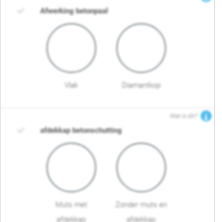
Afwerking betonpaal
Vlak
Diamantkop
Wat is dit?
afdekkap betonschutting
Muts met
Zonder muts en
afdekkap
afdekkap