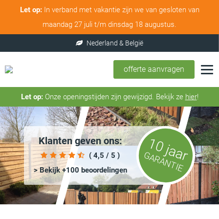
Let op:
In verband met vakantie zijn we van gesloten van
maandag 27 juli t/m dinsdag 18 augustus.
offerte aanvragen
Let op:
Onze openingstijden zijn gewijzigd. Bekijk ze
hier
!
Klanten geven ons:
10 jaar
GARANTIE
( 4,5 / 5 )
> Bekijk +100 beoordelingen