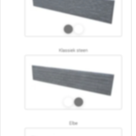
Klassiek steen
Elbe