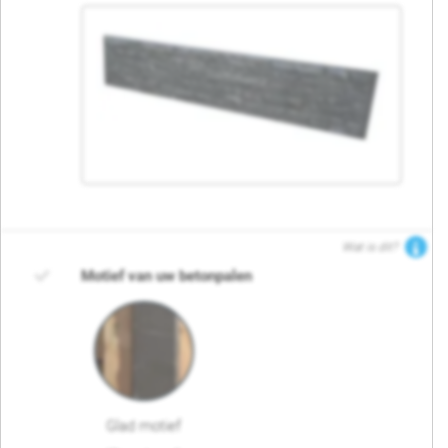
Wat is dit?
Motief van uw betonpalen
Glad motief