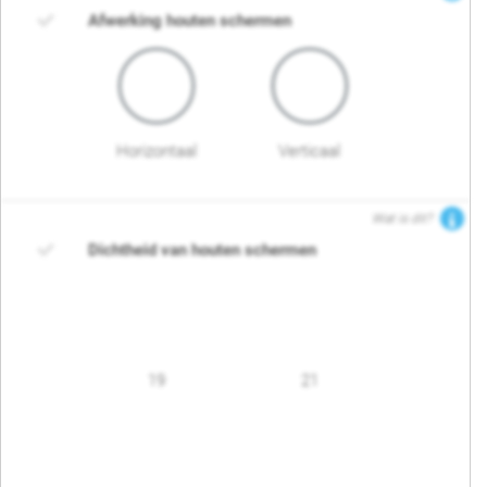
Afwerking houten schermen
Horizontaal
Verticaal
Wat is dit?
Dichtheid van houten schermen
19
21