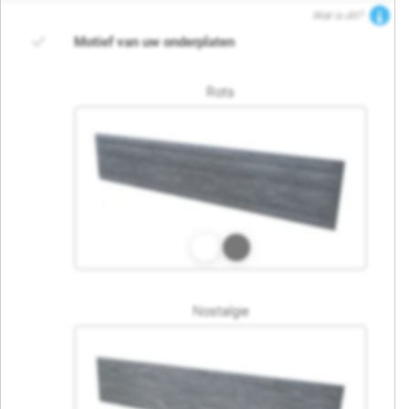
Wat is dit?
Motief van uw onderplaten
Rots
Nostalgie