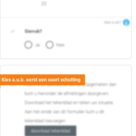
23
Wat is dit?
Siervak?
Ja
Nee
04. Afmetingen
Heeft u uw perceel of tuin zelf opgemeten dan
kunt u hieronder de afmetingen doorgeven.
Download het tekenblad en teken uw situatie.
Aan het einde van dit formulier kunt u dit
tekenblad toevoegen
download tekenblad