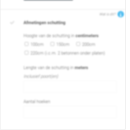
Wat is dit?
Afmetingen schutting
Hoogte van de schutting in
centimeters
100cm
150cm
200cm
220cm (i.c.m. 2 betonnen onder platen)
Lengte van de schutting in
meters
Inclusief poort(en)
Aantal hoeken