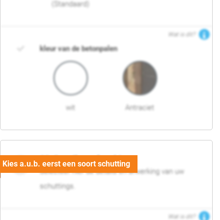
(Standaard)
Wat is dit?
kleur van de betonpalen
wit
Antraciet
03. Detail en afwerking
Selecteer hier de details en afwerking van uw
schuttings.
Wat is dit?