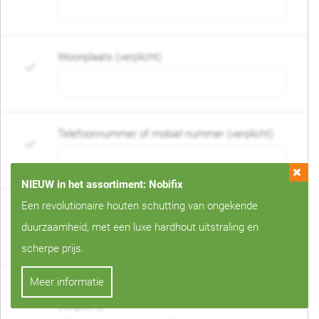
Woonplaats (verplicht)
Telefoonnummer of mobiel nummer (verplicht)
NIEUW in het assortiment: Nobifix
Een revolutionaire houten schutting van ongekende
E-mail adres (verplicht)
duurzaamheid, met een luxe hardhout uitstraling en
scherpe prijs.
Meer informatie
Wanneer mag de schutting geplaatst worden?
(verplicht)