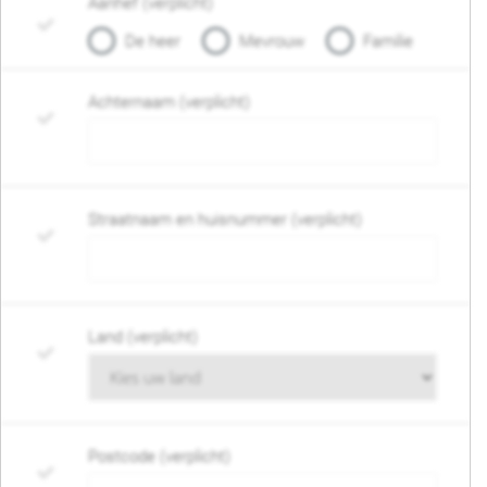
Aanhef (verplicht)
De heer
Mevrouw
Familie
Achternaam (verplicht)
Straatnaam en huisnummer (verplicht)
Land (verplicht)
Postcode (verplicht)