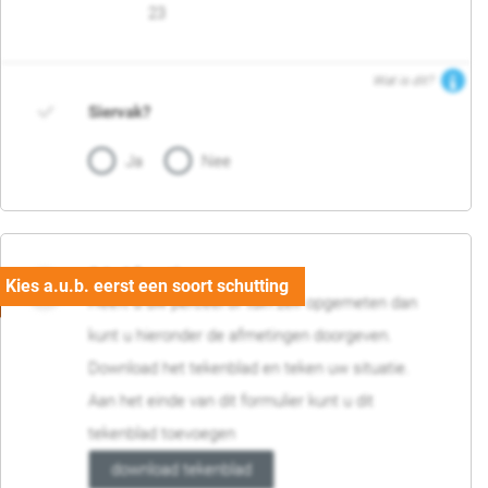
23
Wat is dit?
Siervak?
Ja
Nee
04. Afmetingen
Heeft u uw perceel of tuin zelf opgemeten dan
kunt u hieronder de afmetingen doorgeven.
Download het tekenblad en teken uw situatie.
Aan het einde van dit formulier kunt u dit
tekenblad toevoegen
download tekenblad