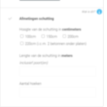
Wat is dit?
Afmetingen schutting
Hoogte van de schutting in
centimeters
100cm
150cm
200cm
220cm (i.c.m. 2 betonnen onder platen)
Lengte van de schutting in
meters
Inclusief poort(en)
Aantal hoeken