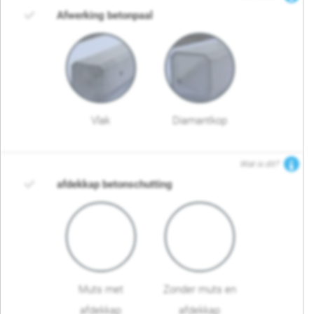
Afwerking betonpaal
Vlak
Diamantkop
Wat is dit?
afdekkap betonschutting
Muts met
Zonder muts en
afdekkap
afdekkap