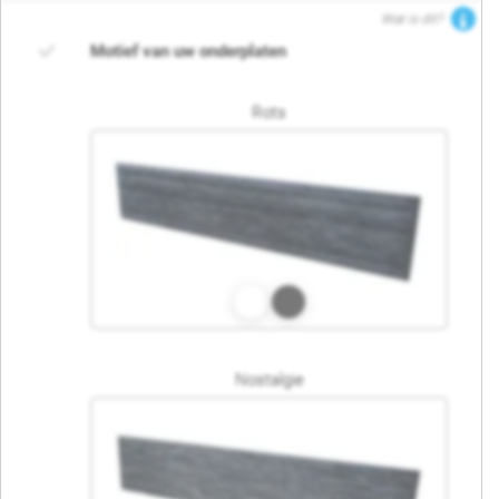
Wat is dit?
Motief van uw onderplaten
Rots
Nostalgie