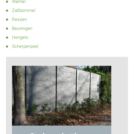
Wamel
Zaltbommel
Ressen
Beuningen
Hengelo
Scherpenzeel