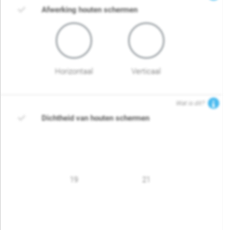
Afwerking houten schermen
Horizontaal
Verticaal
Wat is dit?
Dichtheid van houten schermen
19
21