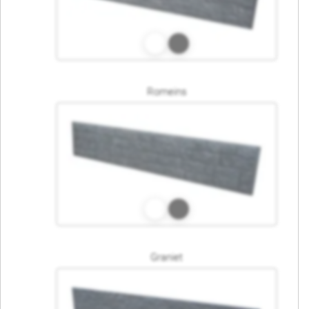
Romeins
Graniet