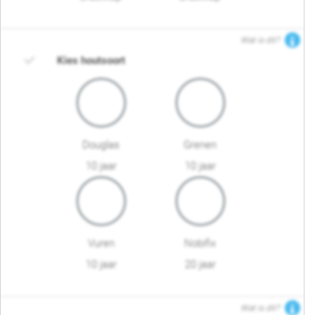
Wat is dit?
Kies houtsoort
Douglas
Grenen
10 jaar
10 jaar
Vuren
Nobifix
10 jaar
20 jaar
Wat is dit?