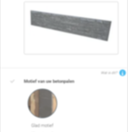
Wat is dit?
Motief van uw betonpalen
Glad motief