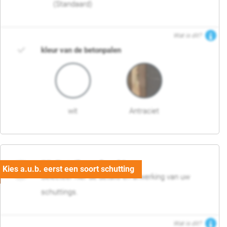
(Standaard)
Wat is dit?
kleur van de betonpalen
wit
Antraciet
03. Detail en afwerking
Selecteer hier de details en afwerking van uw
schuttings.
Wat is dit?