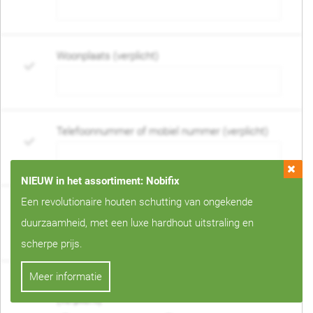
Woonplaats (verplicht)
Telefoonnummer of mobiel nummer (verplicht)
NIEUW in het assortiment: Nobifix
Een revolutionaire houten schutting van ongekende
E-mail adres (verplicht)
duurzaamheid, met een luxe hardhout uitstraling en
scherpe prijs.
Meer informatie
Wanneer mag de schutting geplaatst worden?
(verplicht)