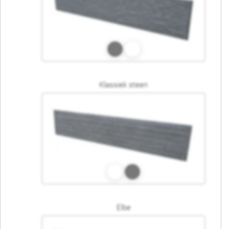
Klassiek steen
Elbe