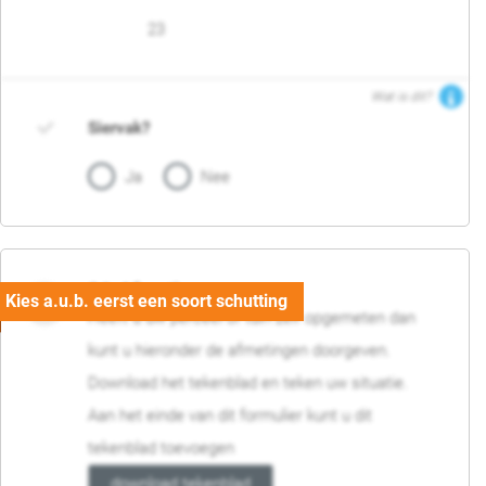
23
Wat is dit?
Siervak?
Ja
Nee
04. Afmetingen
Heeft u uw perceel of tuin zelf opgemeten dan
kunt u hieronder de afmetingen doorgeven.
Download het tekenblad en teken uw situatie.
Aan het einde van dit formulier kunt u dit
tekenblad toevoegen
download tekenblad