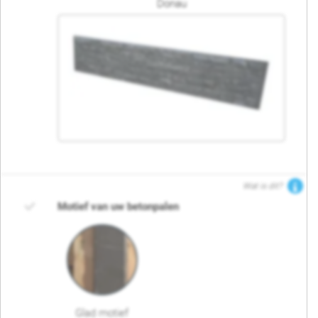
Donau
Wat is dit?
Motief van uw betonpalen
Glad motief