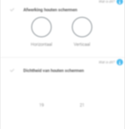
Wat is dit?
Afwerking houten schermen
Horizontaal
Verticaal
Wat is dit?
Dichtheid van houten schermen
19
21