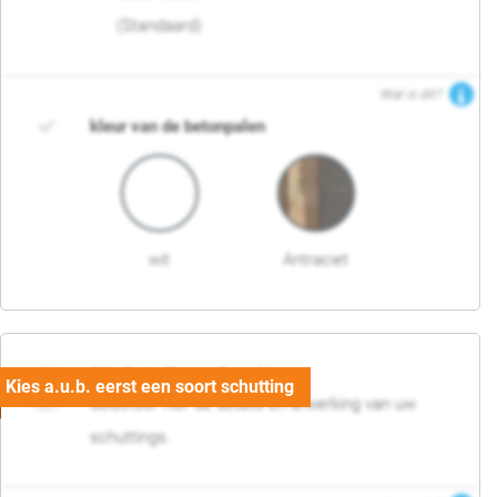
(Standaard)
Wat is dit?
kleur van de betonpalen
wit
Antraciet
03. Detail en afwerking
Selecteer hier de details en afwerking van uw
schuttings.