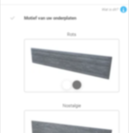
Wat is dit?
Motief van uw onderplaten
Rots
Nostalgie