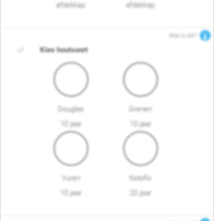
afdekkap
afdekkap
Wat is dit?
Kies houtsoort
Douglas
Grenen
10 jaar
10 jaar
Vuren
Nobifix
10 jaar
20 jaar