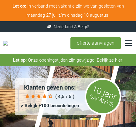
Let op:
In verband met vakantie zijn we van gesloten van
maandag 27 juli t/m dinsdag 18 augustus.
offerte aanvragen
Let op:
Onze openingstijden zijn gewijzigd. Bekijk ze
hier
!
Klanten geven ons:
10 jaar
GARANTIE
( 4,5 / 5 )
> Bekijk +100 beoordelingen