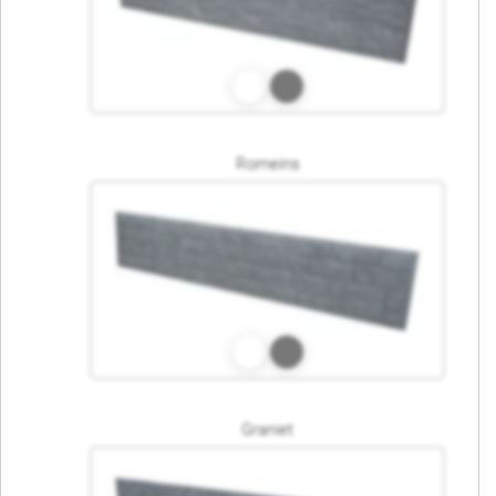
Romeins
Graniet