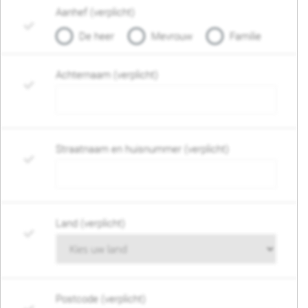
Aanhef (verplicht)
De heer
Mevrouw
Familie
Achternaam (verplicht)
Straatnaam en huisnummer (verplicht)
Land (verplicht)
Postcode (verplicht)