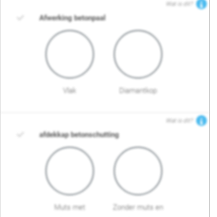
Wat is dit?
Afwerking betonpaal
Vlak
Diamantkop
Wat is dit?
afdekkap betonschutting
Muts met
Zonder muts en