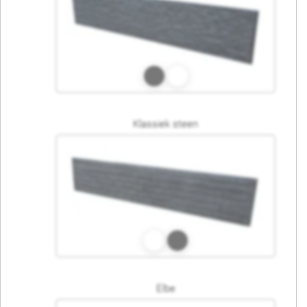
Klassiek steen
Elbe