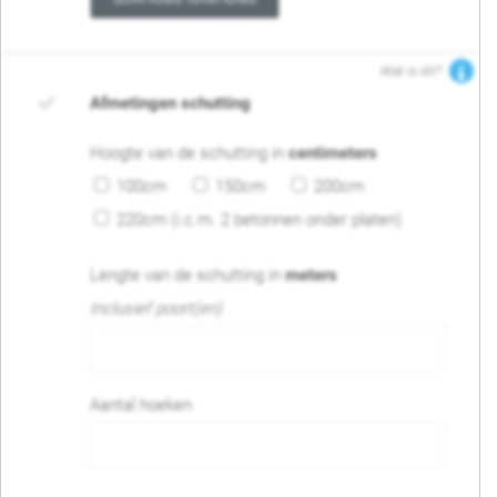
Wat is dit?
Afmetingen schutting
Hoogte van de schutting in
centimeters
100cm
150cm
200cm
220cm (i.c.m. 2 betonnen onder platen)
Lengte van de schutting in
meters
Inclusief poort(en)
Aantal hoeken