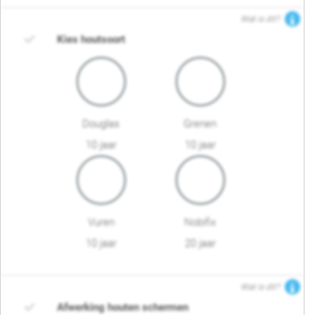
Wat is dit?
Kies houtsoort
Douglas
Grenen
10 jaar
10 jaar
Vuren
Nobifix
10 jaar
20 jaar
Wat is dit?
Afwerking houten schermen