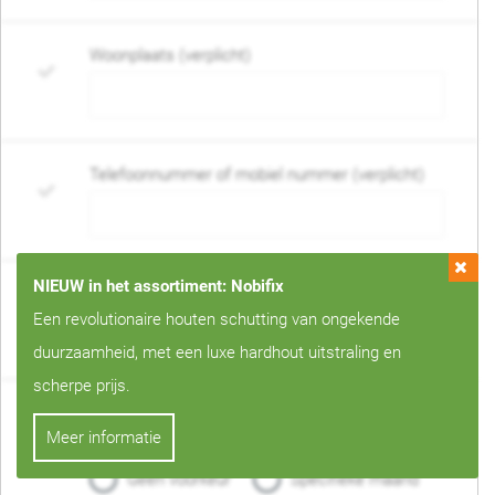
Woonplaats (verplicht)
Telefoonnummer of mobiel nummer (verplicht)
NIEUW in het assortiment: Nobifix
E-mail adres (verplicht)
Een revolutionaire houten schutting van ongekende
duurzaamheid, met een luxe hardhout uitstraling en
scherpe prijs.
Wanneer mag de schutting geplaatst worden?
Meer informatie
(verplicht)
Geen voorkeur
Specifieke maand