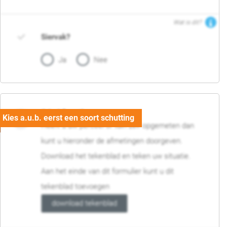
Wat is dit?
Siervak?
Ja
Nee
04. Afmetingen
Heeft u uw perceel of tuin zelf opgemeten dan
kunt u hieronder de afmetingen doorgeven.
Download het tekenblad en teken uw situatie.
Aan het einde van dit formulier kunt u dit
tekenblad toevoegen
download tekenblad