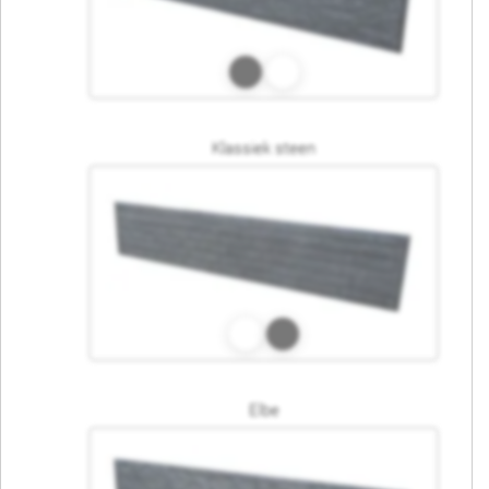
Klassiek steen
Elbe