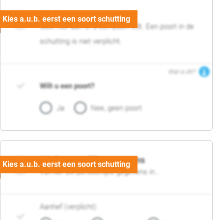
05. Poort
Geef hier aan of u een poort wilt. Een poort in de
schutting is niet verplicht.
Wat is dit?
Wilt u een poort?
Ja
Nee, geen poort
06. Persoonlijke gegevens
Vul hier uw persoonlijke gegevens in..
Aanhef (verplicht)