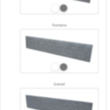
Romeins
Graniet