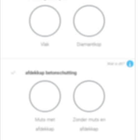
Vlak
Diamantkop
Wat is dit?
afdekkap betonschutting
Muts met
Zonder muts en
afdekkap
afdekkap