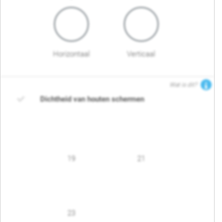
Horizontaal
Verticaal
Wat is dit?
Dichtheid van houten schermen
19
21
23