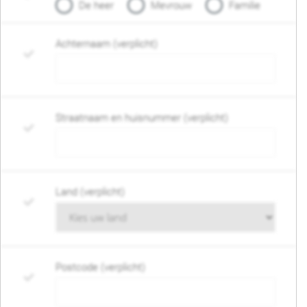
De heer
Mevrouw
Familie
Achternaam (verplicht)
Straatnaam en huisnummer (verplicht)
Land (verplicht)
Postcode (verplicht)