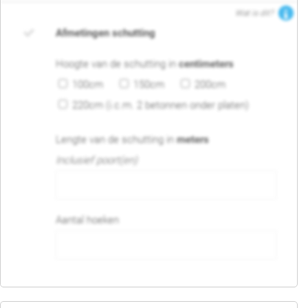
Wat is dit?
Afmetingen schutting
Hoogte van de schutting in
centimeters
100cm
150cm
200cm
220cm (i.c.m. 2 betonnen onder platen)
Lengte van de schutting in
meters
Inclusief poort(en)
Aantal hoeken