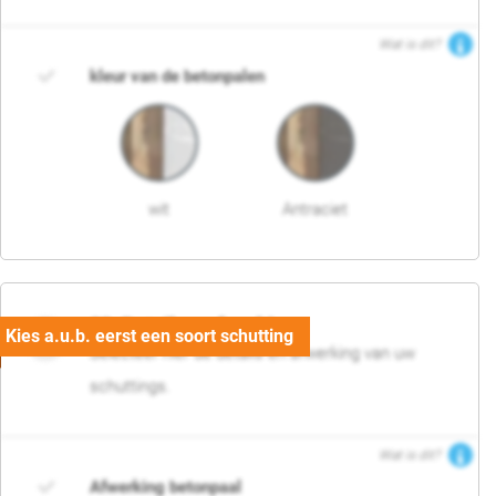
Wat is dit?
kleur van de betonpalen
wit
Antraciet
03. Detail en afwerking
Selecteer hier de details en afwerking van uw
schuttings.
Wat is dit?
Afwerking betonpaal