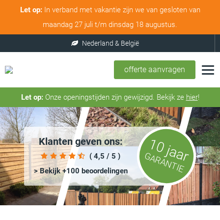
Let op:
In verband met vakantie zijn we van gesloten van
maandag 27 juli t/m dinsdag 18 augustus.
offerte aanvragen
Let op:
Onze openingstijden zijn gewijzigd. Bekijk ze
hier
!
Klanten geven ons:
10 jaar
GARANTIE
( 4,5 / 5 )
> Bekijk +100 beoordelingen