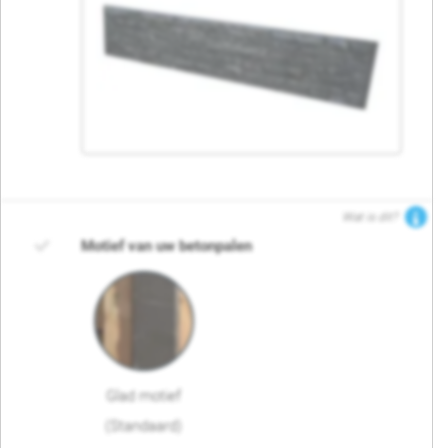
Wat is dit?
Motief van uw betonpalen
Glad motief
(Standaard)