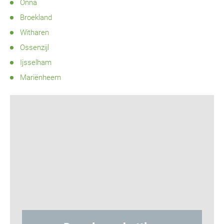
Onna
Broekland
Witharen
Ossenzijl
Ijsselham
Mariënheem