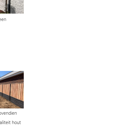
geen
Bovendien
liteit hout