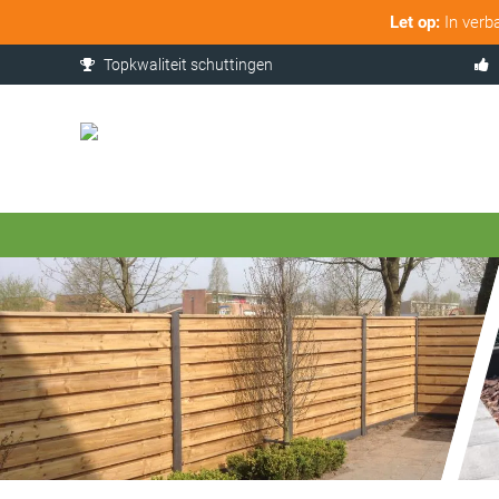
Let op:
In verb
Topkwaliteit schuttingen