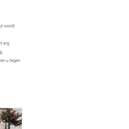
ut wordt
t erg
g.
iet u tegen