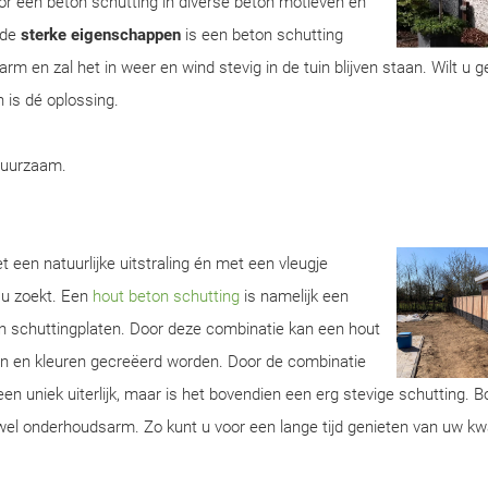
r een beton schutting in diverse beton motieven en
 de
sterke eigenschappen
is een beton schutting
m en zal het in weer en wind stevig in de tuin blijven staan. Wilt u 
 is dé oplossing.
duurzaam.
 een natuurlijke uitstraling én met een vleugje
 u zoekt. Een
hout beton schutting
is namelijk een
n schuttingplaten. Door deze combinatie kan een hout
ren en kleuren gecreëerd worden. Door de combinatie
een uniek uiterlijk, maar is het bovendien een erg stevige schutting. 
wel onderhoudsarm. Zo kunt u voor een lange tijd genieten van uw kwa