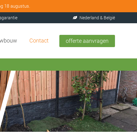
ag 18 augustus.
sgarantie
Nederland & België
uwbouw
Contact
offerte aanvragen