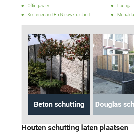
Offingawier
Loënga
Kollumerland En Nieuwkruisland
Menaldu
hutting
Beton schutting
Douglas sch
Houten schutting laten plaatsen