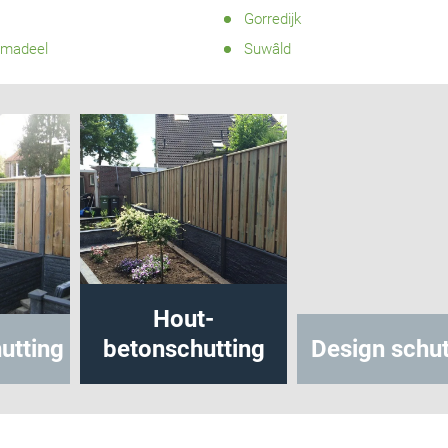
Gorredijk
madeel
Suwâld
Hout-
utting
betonschutting
Design schut