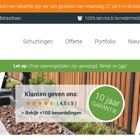
and met vakantie zijn we van gesloten van maandag 27 juli t/m dinsd
Betaalbaar
100% service & tevredenheid
Schuttingen
Offerte
Portfolio
Nie
Let op:
Onze openingstijden zijn gewijzigd. Bekijk ze
hier
!
Klanten geven ons:
10 jaar
GARANTIE
( 4,5 / 5 )
> Bekijk +100 beoordelingen