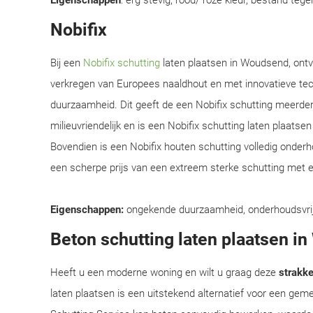
Eigenschappen
: erg stevig, rood/ roze kleur, bestand teg
Nobifix
Bij een
Nobifix schutting
laten plaatsen in Woudsend, ontv
verkregen van Europees naaldhout en met innovatieve te
duurzaamheid. Dit geeft de een Nobifix schutting meerder
milieuvriendelijk en is een Nobifix schutting laten plaats
Bovendien is een Nobifix houten schutting volledig onder
een scherpe prijs van een extreem sterke schutting met e
Eigenschappen:
ongekende duurzaamheid, onderhoudsvrij, e
Beton schutting laten plaatsen i
Heeft u een moderne woning en wilt u graag deze
strakke 
laten plaatsen is een uitstekend alternatief voor een ge