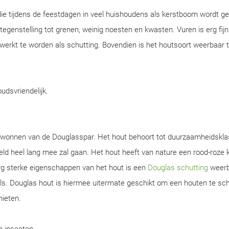
ie tijdens de feestdagen in veel huishoudens als kerstboom wordt ge
n tegenstelling tot grenen, weinig noesten en kwasten. Vuren is erg fijn
werkt te worden als schutting. Bovendien is het houtsoort weerbaar 
oudsvriendelijk.
gewonnen van de Douglasspar. Het hout behoort tot duurzaamheidskla
d heel lang mee zal gaan. Het hout heeft van nature een rood-roze k
rg sterke eigenschappen van het hout is een
Douglas schutting
weerb
s. Douglas hout is hiermee uitermate geschikt om een houten te sch
nieten.