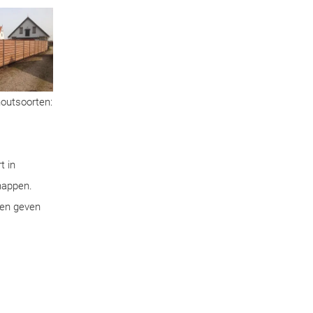
houtsoorten:
t in
chappen.
pen geven