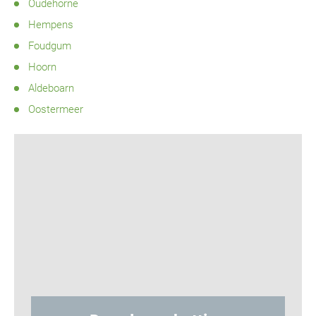
Oudehorne
Hempens
Foudgum
Hoorn
Aldeboarn
Oostermeer