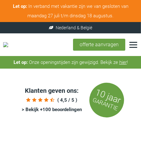
Let op:
In verband met vakantie zijn we van gesloten van
maandag 27 juli t/m dinsdag 18 augustus.
offerte aanvragen
Let op:
Onze openingstijden zijn gewijzigd. Bekijk ze
hier
!
Klanten geven ons:
10 jaar
GARANTIE
( 4,5 / 5 )
> Bekijk +100 beoordelingen