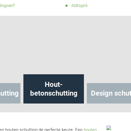
lingwerf
Aldtsjerk
Hout-
utting
betonschutting
Design schut
 een houten schutting de perfecte keuze. Een
houten