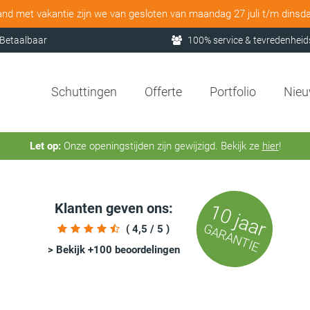
and met vakantie zijn we van gesloten van maandag 27 juli t/m dinsd
Betaalbaar
100% service & tevredenheid
Schuttingen
Offerte
Portfolio
Nie
Let op:
Onze openingstijden zijn gewijzigd. Bekijk ze
hier
!
Klanten geven ons:
10 jaar
GARANTIE
( 4,5 / 5 )
> Bekijk +100 beoordelingen