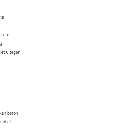
rdt
t erg
g.
iet u tegen
 kan beton
motief.