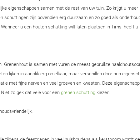
ijke eigenschappen samen met de rest van uw tuin. Zo krijgt u meer 
ten schuttingen zijn bovendien erg duurzaam en zo goed als onderhou
anneer u een houten schutting wilt laten plaatsen in Tirns, heeft u b
en. Grenenhout is samen met vuren de meest gebruikte naaldhoutsoor
ten lijken in aanblik erg op elkaar, maar verschillen door hun eigens
natie met fijne nerven en veel groeven en kwasten. Deze eigenschap
. Niet zo gek dat vele voor een
grenen schutting
kiezen.
houdsvriendelijk.
ie tijdens de feestdagen in veel huishoudens als kerstboom wordt ge