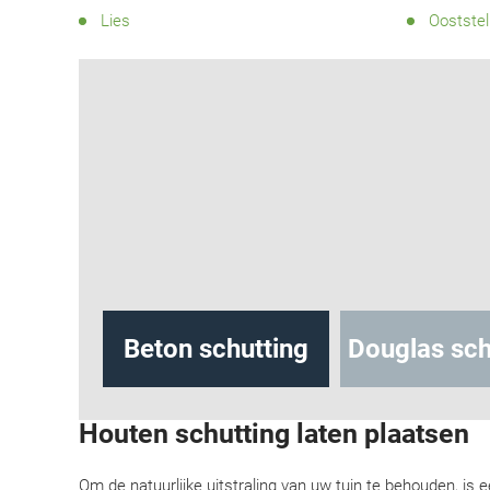
Lies
Ooststel
hutting
Beton schutting
Douglas sch
Houten schutting laten plaatsen
Om de natuurlijke uitstraling van uw tuin te behouden, is