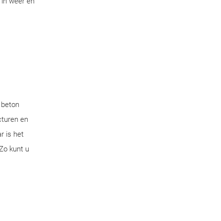
 in weer en
 beton
cturen en
r is het
Zo kunt u