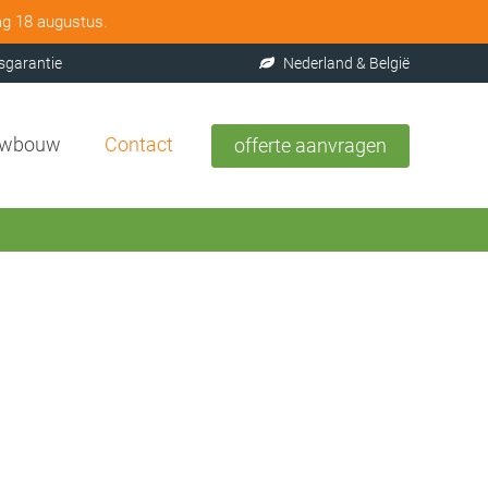
ag 18 augustus.
sgarantie
Nederland & België
uwbouw
Contact
offerte aanvragen