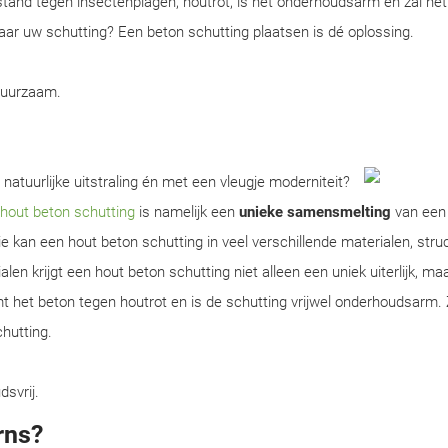
tand tegen insectenplagen, houtrot, is het onderhoudsarm en zal het
 naar uw schutting? Een beton schutting plaatsen is dé oplossing.
duurzaam.
natuurlijke uitstraling én met een vleugje moderniteit?
hout beton schutting
is namelijk een
unieke samensmelting
van een
 kan een hout beton schutting in veel verschillende materialen, stru
n krijgt een hout beton schutting niet alleen een uniek uiterlijk, maa
 het beton tegen houtrot en is de schutting vrijwel onderhoudsarm. 
chutting.
dsvrij.
rns?