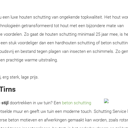
 u een luxe houten schutting van ongekende topkwaliteit. Het hout wo
chnologieën getransformeerd tot hout met een bijzondere mate van
e voordelen. Zo gaat de houten schutting minimaal 25 jaar mee, is he
en een stuk voordeliger dan een hardhouten schutting of beton schuttin
houdsvrij en bestand tegen plagen van insecten en schimmels. Zo gen
en prachtige warme uitstraling.
rg sterk, lage prijs.
Tirns
stijl
doortrekken in uw tuin? Een
beton schutting
metselde muur en geeft uw tuin een moderne touch. Schutting Service
erse beton motieven en afwerkingen gemaakt kan worden, zoals rots