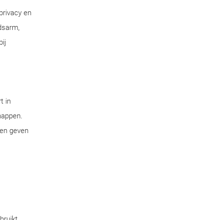
privacy en
dsarm,
ij
t in
chappen.
pen geven
bruikt.