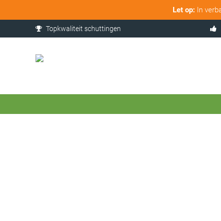
Let op:
In verb
Topkwaliteit schuttingen