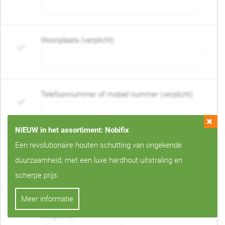
Woonplaats (verplicht)
Telefoonnummer of mobiel nummer (verplicht)
NIEUW in het assortiment: Nobifix
Een revolutionaire houten schutting van ongekende
E-mail adres (verplicht)
duurzaamheid, met een luxe hardhout uitstraling en
scherpe prijs.
Meer informatie
Wanneer mag de schutting geplaatst worden?
(verplicht)