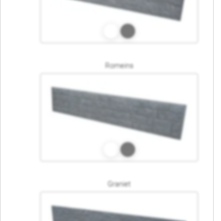
Romeins
Graniet