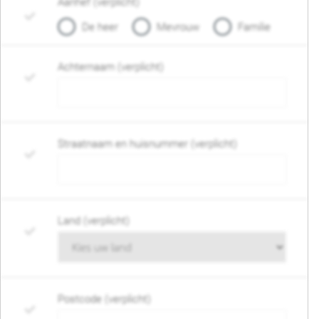
Aanhef (verplicht)
De heer
Mevrouw
Familie
Achternaam (verplicht)
Straatnaam en huisnummer (verplicht)
Land (verplicht)
Postcode (verplicht)