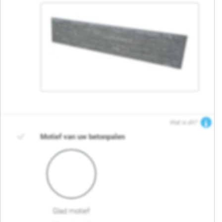
Wat is dit?
Motief van uw betonpalen
Glad motief