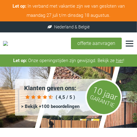
Let op:
In verband met vakantie zijn we van gesloten van
maandag 27 juli t/m dinsdag 18 augustus.
offerte aanvragen
Let op:
Onze openingstijden zijn gewijzigd. Bekijk ze
hier
!
Klanten geven ons:
10 jaar
GARANTIE
( 4,5 / 5 )
> Bekijk +100 beoordelingen