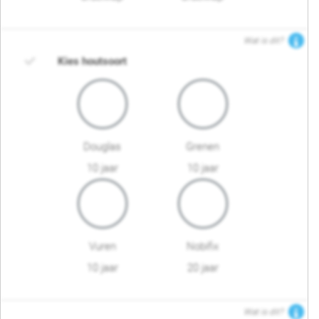
Wat is dit?
Kies houtsoort
Douglas
Grenen
10 jaar
10 jaar
Vuren
Nobifix
10 jaar
20 jaar
Wat is dit?