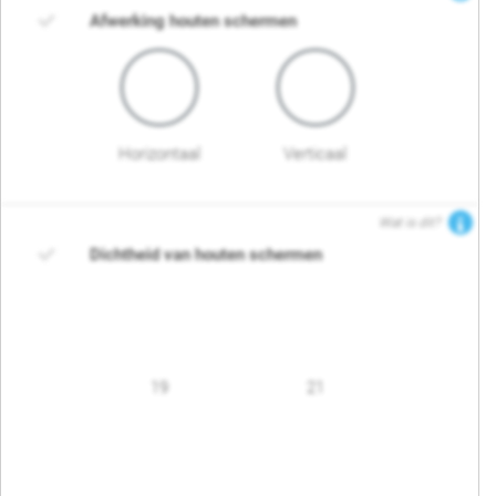
Afwerking houten schermen
Horizontaal
Verticaal
Wat is dit?
Dichtheid van houten schermen
19
21