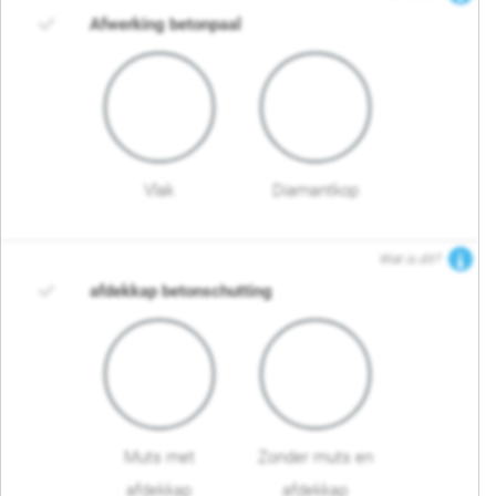
Afwerking betonpaal
Vlak
Diamantkop
Wat is dit?
afdekkap betonschutting
Muts met
Zonder muts en
afdekkap
afdekkap