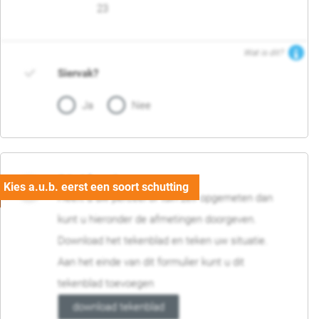
23
Wat is dit?
Siervak?
Ja
Nee
04. Afmetingen
Heeft u uw perceel of tuin zelf opgemeten dan
kunt u hieronder de afmetingen doorgeven.
Download het tekenblad en teken uw situatie.
Aan het einde van dit formulier kunt u dit
tekenblad toevoegen
download tekenblad