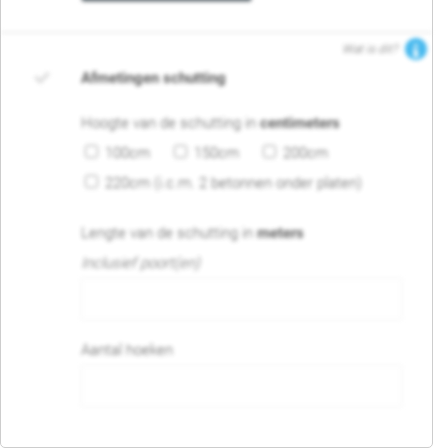
Wat is dit?
Afmetingen schutting
Hoogte van de schutting in
centimeters
100cm
150cm
200cm
220cm (i.c.m. 2 betonnen onder platen)
Lengte van de schutting in
meters
Inclusief poort(en)
Aantal hoeken