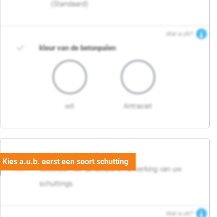
(Standaard)
Wat is dit?
kleur van de betonpalen
wit
Antraciet
03. Detail en afwerking
Selecteer hier de details en afwerking van uw
schuttings.
Wat is dit?