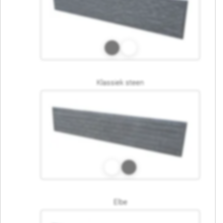
Klassiek steen
Elbe