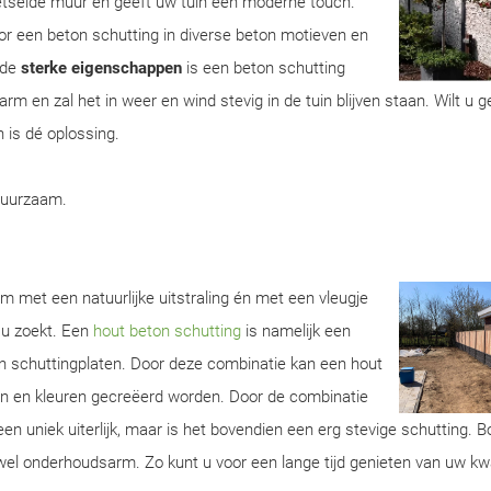
metselde muur en geeft uw tuin een moderne touch.
r een beton schutting in diverse beton motieven en
 de
sterke eigenschappen
is een beton schutting
m en zal het in weer en wind stevig in de tuin blijven staan. Wilt u 
 is dé oplossing.
duurzaam.
m met een natuurlijke uitstraling én met een vleugje
 u zoekt. Een
hout beton schutting
is namelijk een
n schuttingplaten. Door deze combinatie kan een hout
ren en kleuren gecreëerd worden. Door de combinatie
een uniek uiterlijk, maar is het bovendien een erg stevige schutting. 
wel onderhoudsarm. Zo kunt u voor een lange tijd genieten van uw kwa