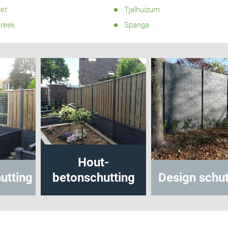
st
Tjalhuizum
treek
Spanga
Hout-
tting
betonschutting
Design schutt