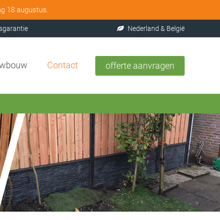
ag 18 augustus.
sgarantie
Nederland & België
uwbouw
Contact
offerte aanvragen