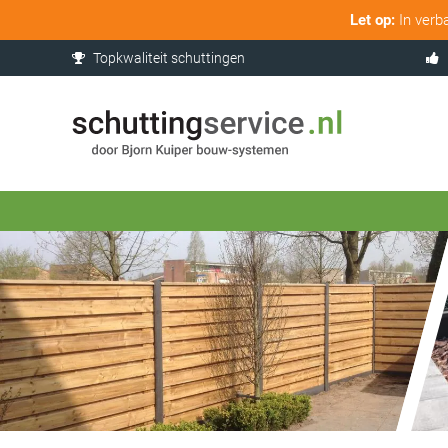
Let op:
In verb
Topkwaliteit schuttingen