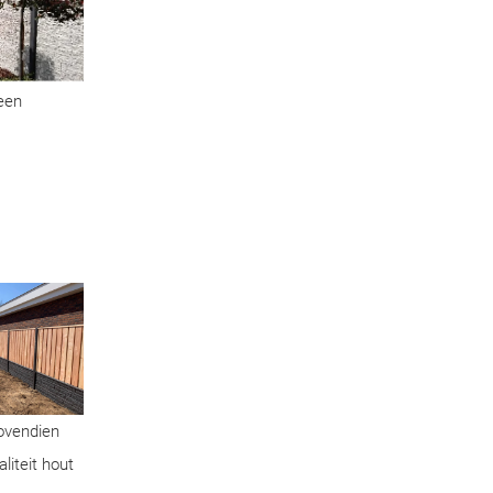
geen
Bovendien
liteit hout