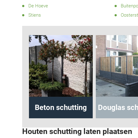
De Hoeve
Buitenpo
Stiens
Oosters
utting
Beton schutting
Douglas schu
Houten schutting laten plaatsen