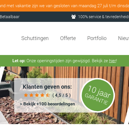
and met vakantie zijn we van gesloten van maandag 27 juli t/m dinsd
Betaalbaar
100% service & tevredenheid
Schuttingen
Offerte
Portfolio
Nie
Let op:
Onze openingstijden zijn gewijzigd. Bekijk ze
hier
!
Klanten geven ons:
10 jaar
GARANTIE
( 4,5 / 5 )
> Bekijk +100 beoordelingen