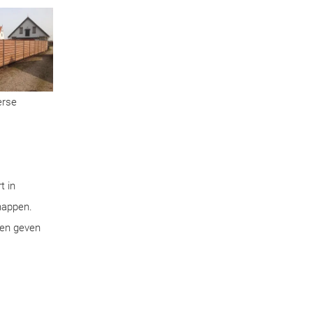
erse
t in
chappen.
pen geven