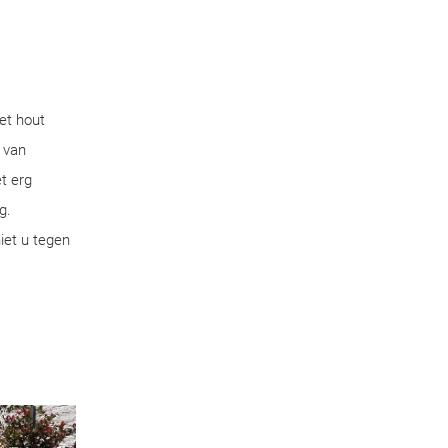
et hout
 van
t erg
g.
iet u tegen