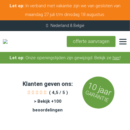
Let op:
In verband met vakantie zijn we van gesloten van
maandag 27 juli t/m dinsdag 18 augustus.
offerte aanvragen
Let op:
Onze openingstijden zijn gewijzigd. Bekijk ze
hier
!
Klanten geven ons:
10 jaar
GARANTIE
( 4,5 / 5 )
> Bekijk +100
beoordelingen