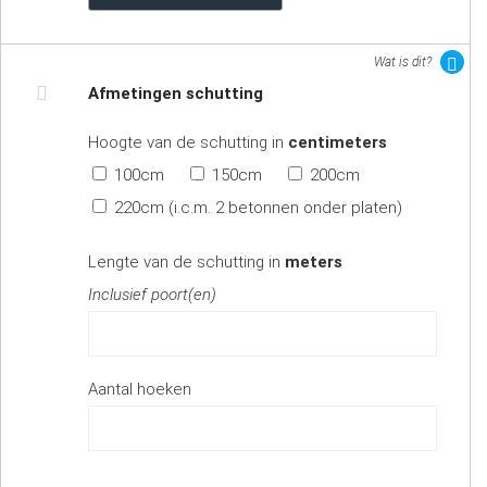
Wat is dit?
Afmetingen schutting
Hoogte van de schutting in
centimeters
100cm
150cm
200cm
220cm (i.c.m. 2 betonnen onder platen)
Lengte van de schutting in
meters
Inclusief poort(en)
Aantal hoeken