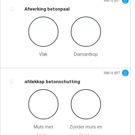
Wat is dit?
Afwerking betonpaal
Vlak
Diamantkop
Wat is dit?
afdekkap betonschutting
Muts met
Zonder muts en