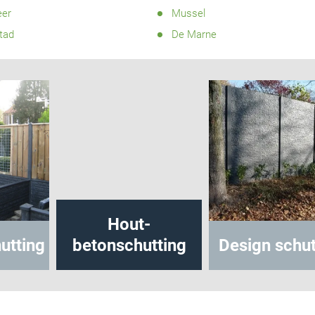
er
Mussel
tad
De Marne
Hout-
utting
betonschutting
Design schut