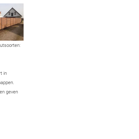
outsoorten:
t in
chappen.
pen geven