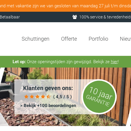
and met vakantie zijn we van gesloten van maandag 27 juli t/m dinsd
Betaalbaar
100% service & tevredenheid
Schuttingen
Offerte
Portfolio
Nie
Let op:
Onze openingstijden zijn gewijzigd. Bekijk ze
hier
!
Klanten geven ons:
10 jaar
GARANTIE
( 4,5 / 5 )
> Bekijk +100 beoordelingen