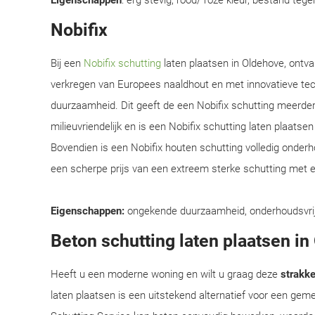
Eigenschappen
: erg stevig, rood/ roze kleur, bestand teg
Nobifix
Bij een
Nobifix schutting
laten plaatsen in Oldehove, ontva
verkregen van Europees naaldhout en met innovatieve te
duurzaamheid. Dit geeft de een Nobifix schutting meerder
milieuvriendelijk en is een Nobifix schutting laten plaats
Bovendien is een Nobifix houten schutting volledig onder
een scherpe prijs van een extreem sterke schutting met e
Eigenschappen:
ongekende duurzaamheid, onderhoudsvrij, e
Beton schutting laten plaatsen i
Heeft u een moderne woning en wilt u graag deze
strakke 
laten plaatsen is een uitstekend alternatief voor een ge