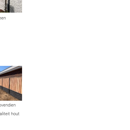
geen
Bovendien
liteit hout