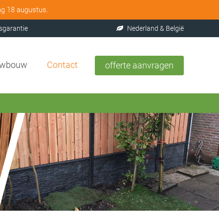
ag 18 augustus.
sgarantie
Nederland & België
uwbouw
Contact
offerte aanvragen