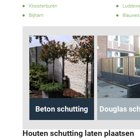
Kloosterburen
Luddewe
Blijham
Blauwes
utting
Beton schutting
Douglas sch
Houten schutting laten plaatsen