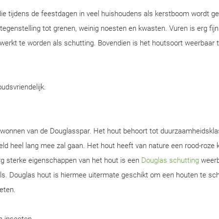
ie tijdens de feestdagen in veel huishoudens als kerstboom wordt ge
n tegenstelling tot grenen, weinig noesten en kwasten. Vuren is erg fijn
werkt te worden als schutting. Bovendien is het houtsoort weerbaar 
oudsvriendelijk.
gewonnen van de Douglasspar. Het hout behoort tot duurzaamheidskla
d heel lang mee zal gaan. Het hout heeft van nature een rood-roze k
rg sterke eigenschappen van het hout is een
Douglas schutting
weerb
s. Douglas hout is hiermee uitermate geschikt om een houten te sch
eten.