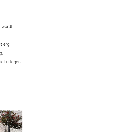
t wordt
t erg
g.
iet u tegen