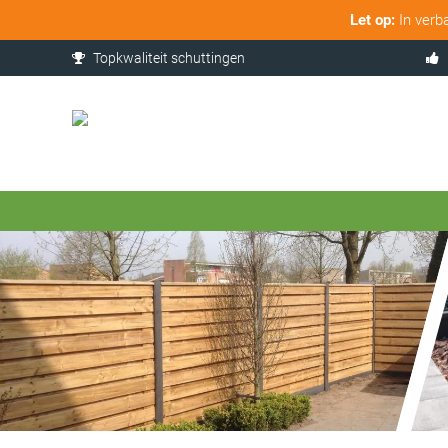
Let op:
In verb
Topkwaliteit schuttingen