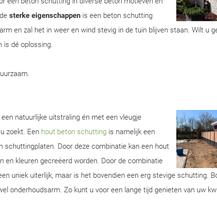
r een beton schutting in diverse beton motieven en
 de
sterke eigenschappen
is een beton schutting
m en zal het in weer en wind stevig in de tuin blijven staan. Wilt u 
 is dé oplossing.
duurzaam.
een natuurlijke uitstraling én met een vleugje
 u zoekt. Een
hout beton schutting
is namelijk een
n schuttingplaten. Door deze combinatie kan een hout
ren en kleuren gecreëerd worden. Door de combinatie
een uniek uiterlijk, maar is het bovendien een erg stevige schutting. 
wel onderhoudsarm. Zo kunt u voor een lange tijd genieten van uw kwa