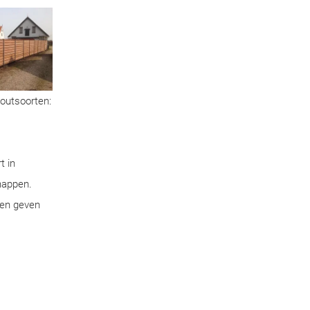
houtsoorten:
t in
chappen.
pen geven