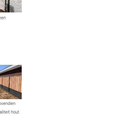
geen
Bovendien
liteit hout