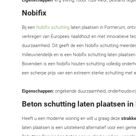
Eigenschappen
: erg stevig, rood/ roze kleur, bestand teg
Nobifix
Bij een
Nobifix schutting
laten plaatsen in Formerum, ontv
verkregen van Europees naaldhout en met innovatieve te
duurzaamheid. Dit geeft de een Nobifix schutting meerder
milieuvriendelijk en is een Nobifix schutting laten plaats
Bovendien is een Nobifix houten schutting volledig onder
een scherpe prijs van een extreem sterke schutting met e
Eigenschappen:
ongekende duurzaamheid, onderhoudsvrij, e
Beton schutting laten plaatsen i
Heeft u een moderne woning en wilt u graag deze
strakke 
laten plaatsen is een uitstekend alternatief voor een ge