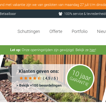
and met vakantie zijn we van gesloten van maandag 27 juli t/m dinsd
Betaalbaar
100% service & tevredenheid
Schuttingen
Offerte
Portfolio
Nie
Let op:
Onze openingstijden zijn gewijzigd. Bekijk ze
hier
!
Klanten geven ons:
10 jaar
GARANTIE
( 4,5 / 5 )
> Bekijk +100 beoordelingen