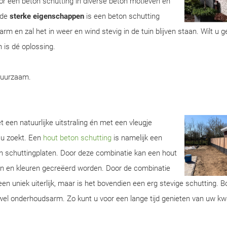
r een beton schutting in diverse beton motieven en
 de
sterke eigenschappen
is een beton schutting
m en zal het in weer en wind stevig in de tuin blijven staan. Wilt u 
 is dé oplossing.
duurzaam.
 een natuurlijke uitstraling én met een vleugje
 u zoekt. Een
hout beton schutting
is namelijk een
n schuttingplaten. Door deze combinatie kan een hout
ren en kleuren gecreëerd worden. Door de combinatie
een uniek uiterlijk, maar is het bovendien een erg stevige schutting. 
wel onderhoudsarm. Zo kunt u voor een lange tijd genieten van uw kwa