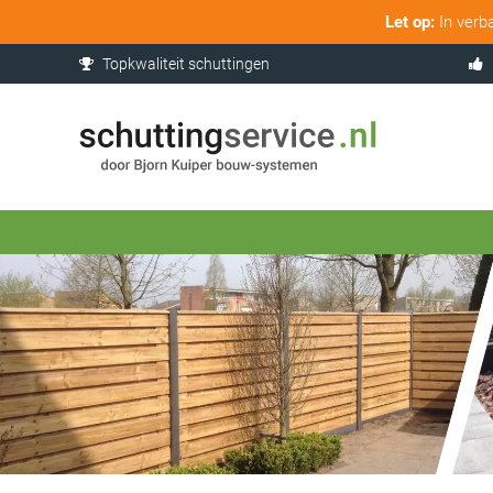
Let op:
In verb
Topkwaliteit schuttingen