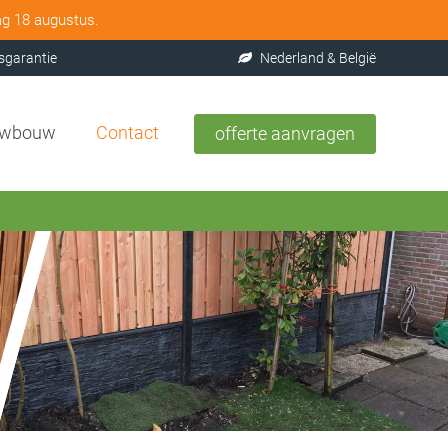
ag 18 augustus.
sgarantie
Nederland & België
uwbouw
Contact
offerte aanvragen