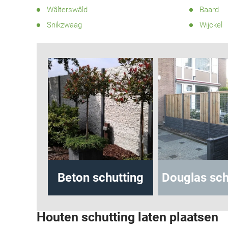
Wâlterswâld
Baard
Snikzwaag
Wijckel
hutting
Beton schutting
Douglas sch
Houten schutting laten plaatsen