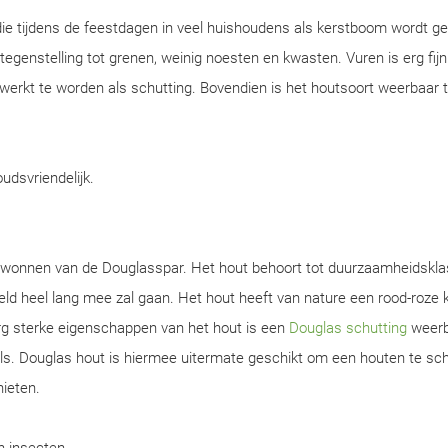
ie tijdens de feestdagen in veel huishoudens als kerstboom wordt ge
n tegenstelling tot grenen, weinig noesten en kwasten. Vuren is erg fijn
werkt te worden als schutting. Bovendien is het houtsoort weerbaar 
oudsvriendelijk.
gewonnen van de Douglasspar. Het hout behoort tot duurzaamheidskla
d heel lang mee zal gaan. Het hout heeft van nature een rood-roze k
rg sterke eigenschappen van het hout is een
Douglas schutting
weerb
s. Douglas hout is hiermee uitermate geschikt om een houten te sch
nieten.