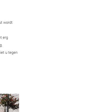
ut wordt
t erg
g.
iet u tegen