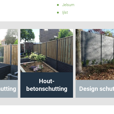
Jelsum
Ijlst
Hout-
utting
betonschutting
Design schut