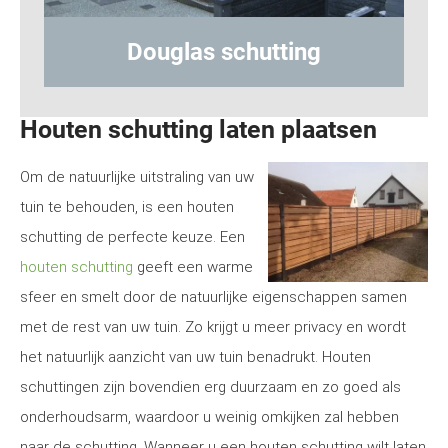
tting
Hout-betonschutting
Houten schutting laten plaatsen
Om de natuurlijke uitstraling van uw
tuin te behouden, is een houten
schutting de perfecte keuze. Een
houten schutting
geeft een warme
sfeer en smelt door de natuurlijke eigenschappen samen
met de rest van uw tuin. Zo krijgt u meer privacy en wordt
het natuurlijk aanzicht van uw tuin benadrukt. Houten
schuttingen zijn bovendien erg duurzaam en zo goed als
onderhoudsarm, waardoor u weinig omkijken zal hebben
naar de schutting. Wanneer u een houten schutting wilt laten