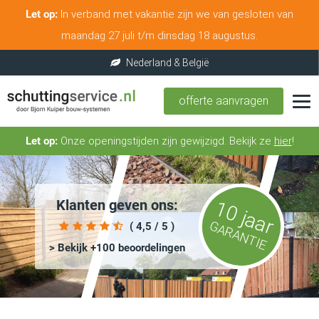
Let op:
In verband met vakantie zijn we van gesloten van
maandag 27 juli t/m dinsdag 18 augustus.
offerte aanvragen
Let op:
Onze openingstijden zijn gewijzigd. Bekijk ze
hier
!
Klanten geven ons:
10 jaar
GARANTIE
( 4,5 / 5 )
> Bekijk +100 beoordelingen