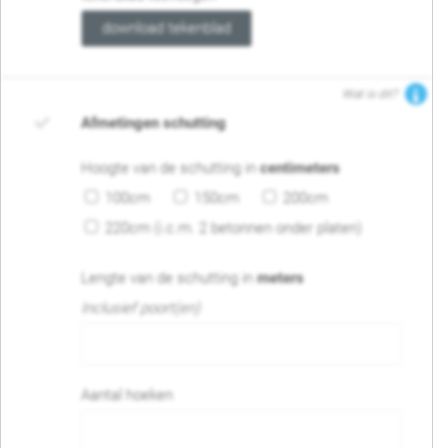
download tekenblad
Wat is dit?
Afmetingen schutting
Hoogte van de schutting in
centimeters
100cm
150cm
200cm
220cm (i.c.m. 2 betonnen onder platen)
Lengte van de schutting in
meters
Inclusief poort(en)
Aantal hoeken