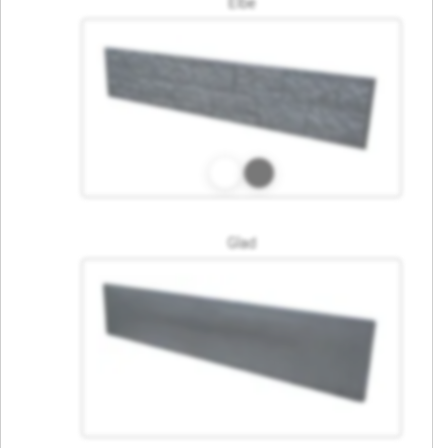
Elbe
Glad