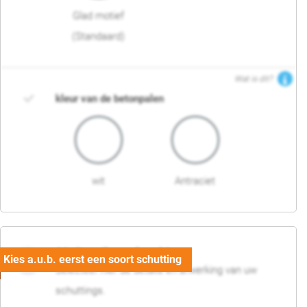
Glad motief
(Standaard)
Wat is dit?
kleur van de betonpalen
wit
Antraciet
03. Detail en afwerking
Selecteer hier de details en afwerking van uw
schuttings.