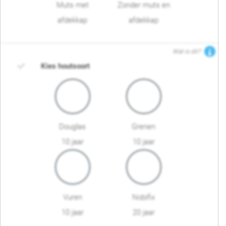
Muts met
Zonder muts en
afdekkap
afdekkap
Wat is dit?
Kies houtsoort
Douglas
Grenen
10 jaar
10 jaar
Vuren
Nobifix
10 jaar
20 jaar