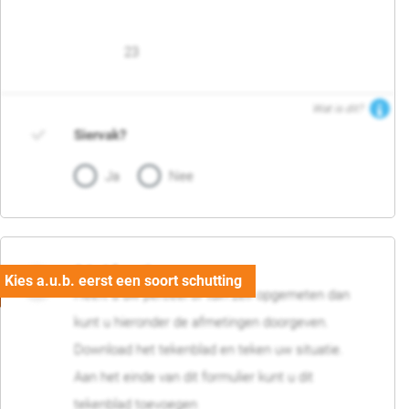
23
Wat is dit?
Siervak?
Ja
Nee
04. Afmetingen
Heeft u uw perceel of tuin zelf opgemeten dan
kunt u hieronder de afmetingen doorgeven.
Download het tekenblad en teken uw situatie.
Aan het einde van dit formulier kunt u dit
tekenblad toevoegen