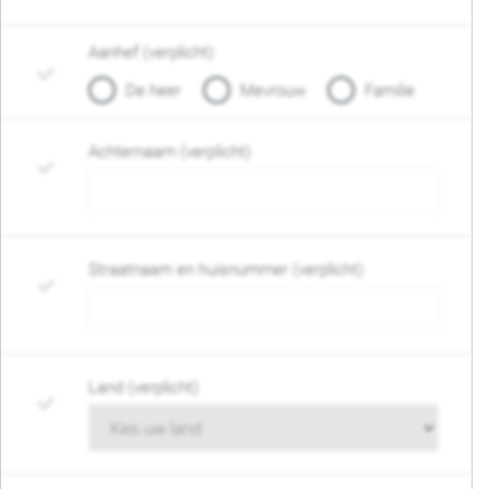
Aanhef (verplicht)
De heer
Mevrouw
Familie
Achternaam (verplicht)
Straatnaam en huisnummer (verplicht)
Land (verplicht)