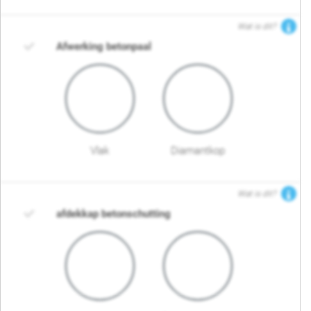
Wat is dit?
Afwerking betonpaal
Vlak
Diamantkop
Wat is dit?
afdekkap betonschutting