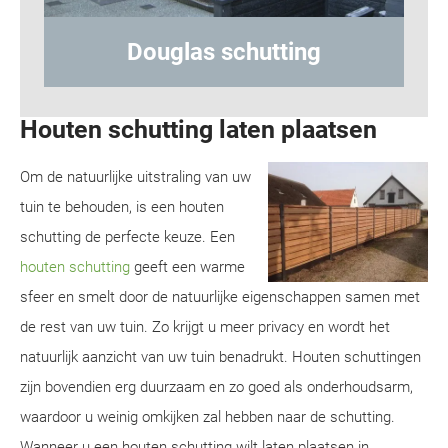
ing
Hout-betonschutting
Houten schutting laten plaatsen
Om de natuurlijke uitstraling van uw
tuin te behouden, is een houten
schutting de perfecte keuze. Een
houten schutting
geeft een warme
sfeer en smelt door de natuurlijke eigenschappen samen met
de rest van uw tuin. Zo krijgt u meer privacy en wordt het
natuurlijk aanzicht van uw tuin benadrukt. Houten schuttingen
zijn bovendien erg duurzaam en zo goed als onderhoudsarm,
waardoor u weinig omkijken zal hebben naar de schutting.
Wanneer u een houten schutting wilt laten plaatsen in