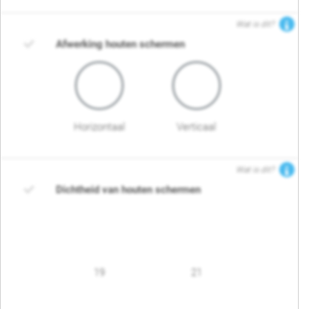
Wat is dit?
Afwerking houten schermen
Horizontaal
Verticaal
Wat is dit?
Dichtheid van houten schermen
19
21