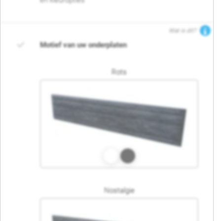
en kleuropties
Wat is dit?
Motief van uw onderplaten
Rots
Nostalgie