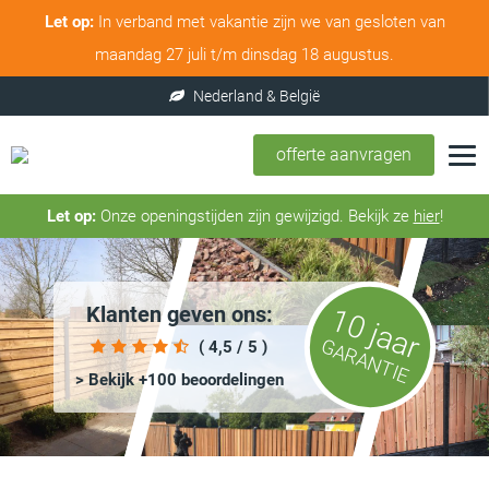
Let op:
In verband met vakantie zijn we van gesloten van
maandag 27 juli t/m dinsdag 18 augustus.
offerte aanvragen
Let op:
Onze openingstijden zijn gewijzigd. Bekijk ze
hier
!
Klanten geven ons:
10 jaar
GARANTIE
( 4,5 / 5 )
> Bekijk +100 beoordelingen