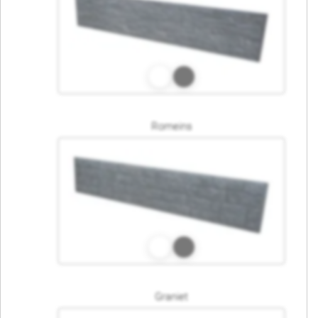
Romeins
Graniet