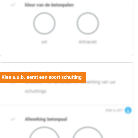
kleur van de betonpalen
wit
Antraciet
03. Detail en afwerking
Selecteer hier de details en afwerking van uw
schuttings.
Wat is dit?
Afwerking betonpaal