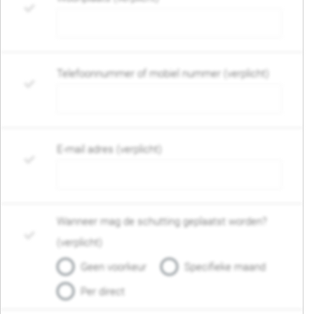
Telefoonnummer of mobiel nummer (verplicht)
E-mail adres (verplicht)
Wanneer mag de schutting geplaatst worden?
(verplicht)
Geen voorkeur
Specifieke maand
Per direct