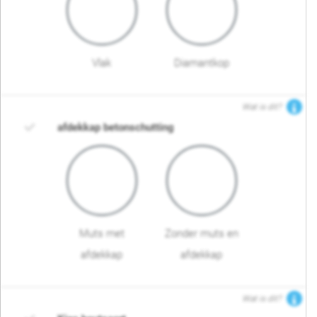
Vlak
Diamantkop
Wat is dit?
afdekkap betonschutting
Muts met
Zonder muts en
afdekkap
afdekkap
Wat is dit?