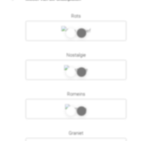
Rots
Nostalgie
Romeins
Graniet