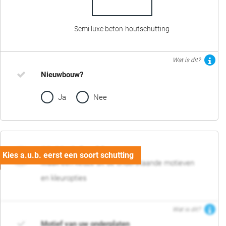
Semi luxe beton-houtschutting
Wat is dit?
Nieuwbouw?
Ja
Nee
02. Motief en kleur
Maak een keuze uit de onderstaande motieven
en kleuropties
Wat is dit?
Motief van uw onderplaten