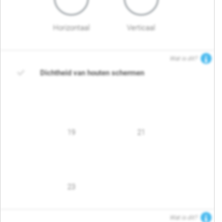
Horizontaal
Verticaal
Wat is dit?
Dichtheid van houten schermen
19
21
23
Wat is dit?