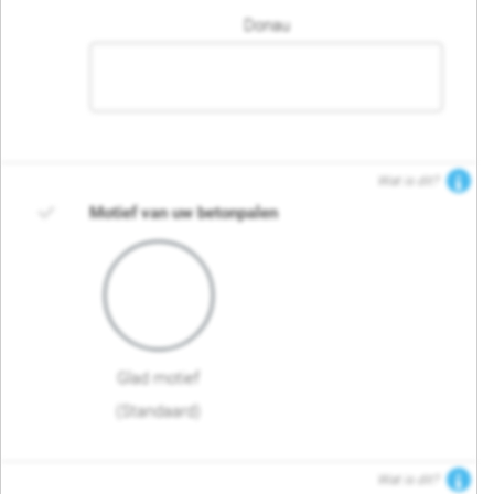
Donau
Wat is dit?
Motief van uw betonpalen
Glad motief
(Standaard)
Wat is dit?