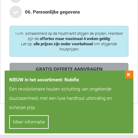
06. Persoonlijke gegevens
I.v.m. schaarsheid op de houtmarkt stijgen de prijzen. Hierdoor
zijn de
offertes maar maximaal 4 weken geldig
!
Let op:
alle prijzen zijn onder voorbehoud
ivm stijgende
houtprijzen
NIEUW in het assortiment: Nobifix
Privacy is voor ons erg belangrijk, we zullen uw gegevens nooit met
Een revolutionaire houten schutting van ongekende
derden delen!
duurzaamheid, met een luxe hardhout uitstraling en
scherpe prijs.
Meer informatie