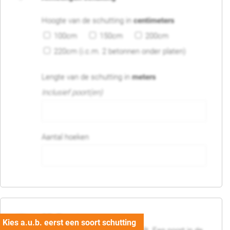
Hoogte van de schutting in
centimeters
100cm
150cm
200cm
220cm (i.c.m. 2 betonnen onder platen)
Lengte van de schutting in
meters
Inclusief poort(en)
Aantal hoeken
05. Poort