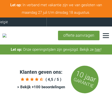
Let op:
In verband met vakantie zijn we van gesloten van
maandag 27 juli t/m dinsdag 18 augustus.
offerte aanvragen
Let op:
Onze openingstijden zijn gewijzigd. Bekijk ze
hier
!
Klanten geven ons:
10 jaar
GARANTIE
( 4,5 / 5 )
> Bekijk +100 beoordelingen