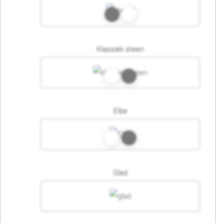
Klassiek steen
Elbe
Glad