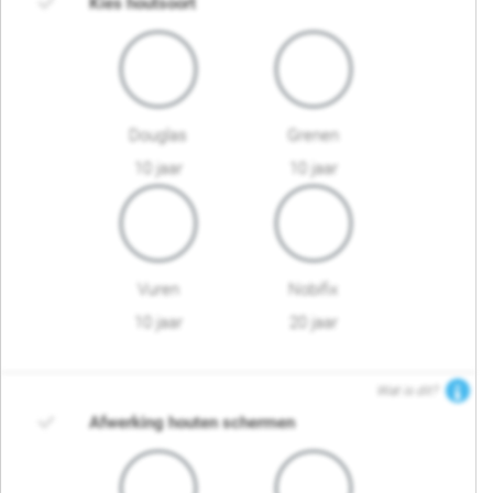
Kies houtsoort
Douglas
Grenen
10 jaar
10 jaar
Vuren
Nobifix
10 jaar
20 jaar
Wat is dit?
Afwerking houten schermen