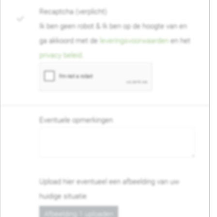
Recaptcha (verplicht)
Ik ben geen robot & Ik ben op de hoogte van en
ga akkoord met de
leveringsvoorwaarden
en het
privacy beleid
.
Eventuele opmerkingen
Upload hier eventueel een afbeelding van uw
huidige situatie
Afbeelding 1 uploaden