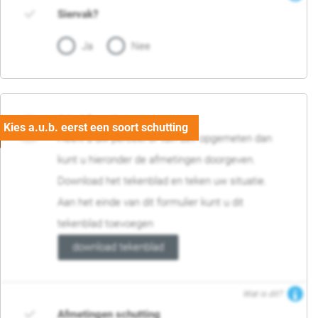
Siervak?
Ja
Nee
04. Afmetingen
Heeft u uw perceel of tuin zelf opgemeten dan
kunt u hieronder de afmetingen doorgeven.
Download het tekenblad en teken uw situatie.
Aan het einde van dit formulier kunt u dit
tekenblad toevoegen
download tekenblad
Wat is dit?
Afmetingen schutting