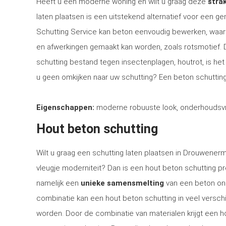
Heeft u een moderne woning en wilt u graag deze
strak
laten plaatsen is een uitstekend alternatief voor een 
Schutting Service kan beton eenvoudig bewerken, waar
en afwerkingen gemaakt kan worden, zoals rotsmotief.
schutting bestand tegen insectenplagen, houtrot, is het 
u geen omkijken naar uw schutting? Een beton schutting
Eigenschappen:
moderne robuuste look, onderhoudsvri
Hout beton schutting
Wilt u graag een schutting laten plaatsen in Drouwenerm
vleugje moderniteit? Dan is een hout beton schutting p
namelijk een
unieke samensmelting
van een beton ond
combinatie kan een hout beton schutting in veel versch
worden. Door de combinatie van materialen krijgt een hou