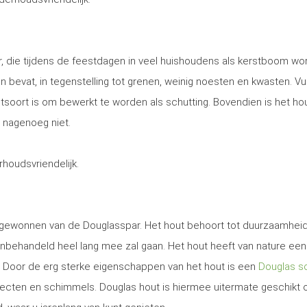
, die tijdens de feestdagen in veel huishoudens als kerstboom wo
 en bevat, in tegenstelling tot grenen, weinig noesten en kwasten. Vu
utsoort is om bewerkt te worden als schutting. Bovendien is het ho
 nagenoeg niet.
erhoudsvriendelijk.
t gewonnen van de Douglasspar. Het hout behoort tot duurzaamhei
nbehandeld heel lang mee zal gaan. Het hout heeft van nature een
. Door de erg sterke eigenschappen van het hout is een
Douglas sc
secten en schimmels. Douglas hout is hiermee uitermate geschikt