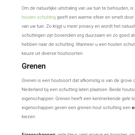
Om de natuurlijke uitstraling van uw tuin te behouden, 
houten schutting
geeft een warme sfeer en smelt door 
van uw tuin. Zo krijgt u meer privacy en wordt het natuur
schuttingen zijn bovendien erg duurzaam en zo goed al
hebben naar de schutting. Wanneer u een houten schutti
keuze uit diverse houtsoorten:
Grenen
Grenen is een houtsoort dat afkomstig is van de grove
Nederland bij een schutting laten plaatsen. Beide houtsoo
eigenschappen. Grenen heeft een kenmerkende gele lich
eigenschappen geven een grenen hout schutting een
e
kiezen.
Eigenschappen:
gele kleur, veel groeve en kwasten, on