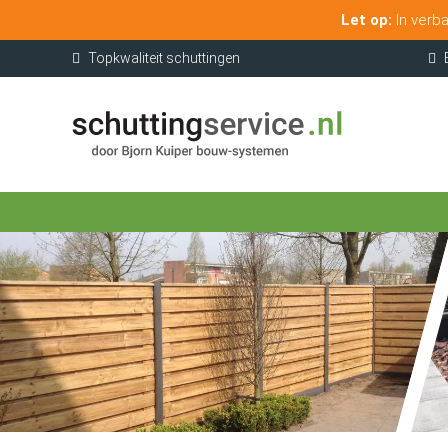
Let op:
In verba
Topkwaliteit schuttingen