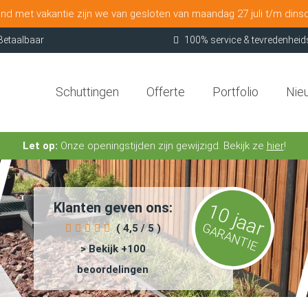
nd met vakantie zijn we van gesloten van maandag 27 juli t/m dins
Betaalbaar
100% service & tevredenheid
Schuttingen
Offerte
Portfolio
Nie
Let op:
Onze openingstijden zijn gewijzigd. Bekijk ze
hier
!
Klanten geven ons:
10 jaar
GARANTIE
( 4,5 / 5 )
> Bekijk +100
beoordelingen