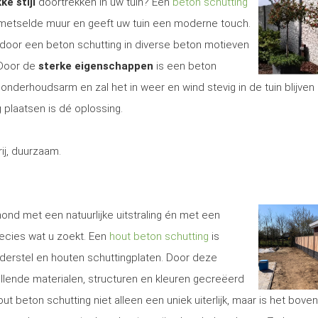
ke stijl
doortrekken in uw tuin? Een
beton schutting
gemetselde muur en geeft uw tuin een moderne touch.
door een beton schutting in diverse beton motieven
 Door de
sterke eigenschappen
is een beton
onderhoudsarm en zal het in weer en wind stevig in de tuin blijven 
 plaatsen is dé oplossing.
j, duurzaam.
ond met een natuurlijke uitstraling én met een
recies wat u zoekt. Een
hout beton schutting
is
erstel en houten schuttingplaten. Door deze
illende materialen, structuren en kleuren gecreëerd
t beton schutting niet alleen een uniek uiterlijk, maar is het bove