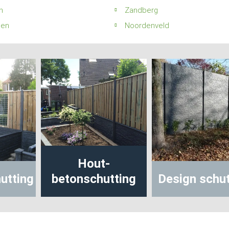
n
Zandberg
den
Noordenveld
Hout-
utting
betonschutting
Design schut