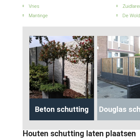
Vries
Zuidlare
Mantinge
De Wol
hutting
Beton schutting
Douglas sch
Houten schutting laten plaatsen