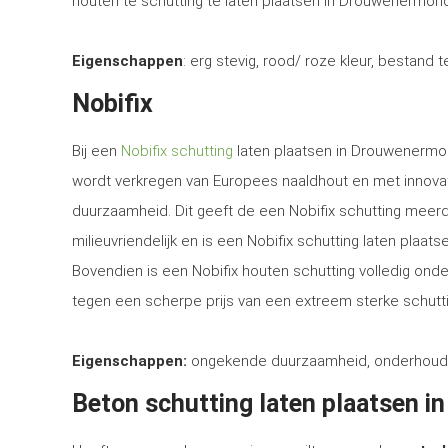
houten te schutting te laten plaatsen in Drouwenermond,
Eigenschappen
: erg stevig, rood/ roze kleur, bestand 
Nobifix
Bij een
Nobifix schutting
laten plaatsen in Drouwenermon
wordt verkregen van Europees naaldhout en met innova
duurzaamheid. Dit geeft de een Nobifix schutting meerd
milieuvriendelijk en is een Nobifix schutting laten plaa
Bovendien is een Nobifix houten schutting volledig ond
tegen een scherpe prijs van een extreem sterke schutti
Eigenschappen:
ongekende duurzaamheid, onderhoudsvrij
Beton schutting laten plaatsen 