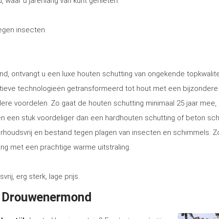
 waar u jarenlang van kunt genieten.
tegen insecten.
d, ontvangt u een luxe houten schutting van ongekende topkwalitei
tieve technologieën getransformeerd tot hout met een bijzondere
ere voordelen. Zo gaat de houten schutting minimaal 25 jaar mee, 
tsen een stuk voordeliger dan een hardhouten schutting of beton sch
erhoudsvrij en bestand tegen plagen van insecten en schimmels. Z
ng met een prachtige warme uitstraling.
, erg sterk, lage prijs.
in Drouwenermond