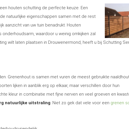
is een houten schutting de perfecte keuze. Een
de natuurlijke eigenschappen samen met de rest
lijk aanzicht van uw tuin benadrukt. Houten
s onderhoudsarm, waardoor u weinig omkijken zal
ng wilt laten plaatsen in Drouwenermond, heeft u bij Schutting Se
 den. Grenenhout is samen met vuren de meest gebruikte naaldhout
rten lijken in aanblik erg op elkaar, maar verschillen door hun
te kleur in combinatie met fijne nerven en veel groeven en kwas
rg natuurlijke uitstraling
. Niet zo gek dat vele voor een
grenen sc
derhoudsvriendelijk.