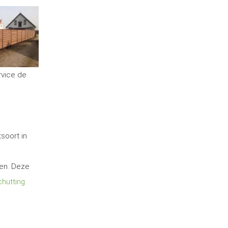
rvice de
soort in
ten. Deze
hutting