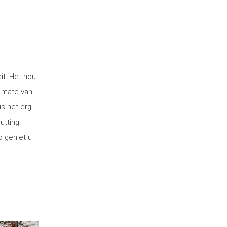
t. Het hout
 mate van
is het erg
utting.
o geniet u