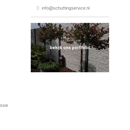
info@schuttingservice.nl
bekijk ons portfolio
assie