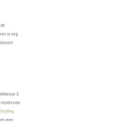
rdt
ren is erg
utsoort
dsklasse 3
 rood-roze
hutting
 om een